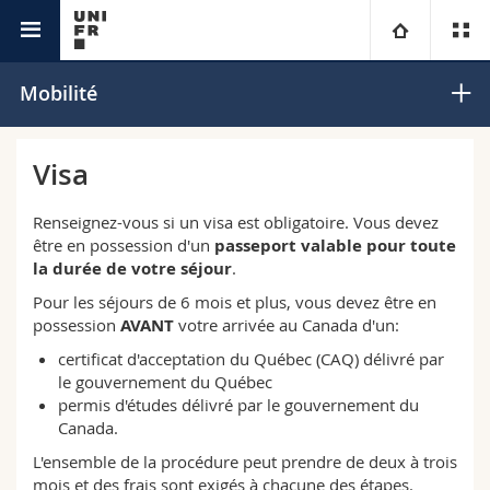
Etudes
Université
Mobilité
Facultés
Etudes
Visa
Vous êtes
Campus
Théologie
Renseignez-vous si un visa est obligatoire. Vous devez
être en possession d'un
passeport valable pour toute
Recherche
la durée de votre séjour
.
Ressources
Droit
Futurs étudiants
Pour les séjours de 6 mois et plus, vous devez être en
possession
AVANT
votre arrivée au Canada d'un:
Université
Sciences économiques et sociales et management
Etudiants
Annuaire du personnel
certificat d'acceptation du Québec (CAQ) délivré par
le gouvernement du Québec
Formation continue
Lettres et sciences humaines
Médias
Plan d'accès
permis d'études délivré par le gouvernement du
Canada.
Sciences de l'éducation et de la formation
Chercheurs
Bibliothèques
L'ensemble de la procédure peut prendre de deux à trois
mois et des frais sont exigés à chacune des étapes.