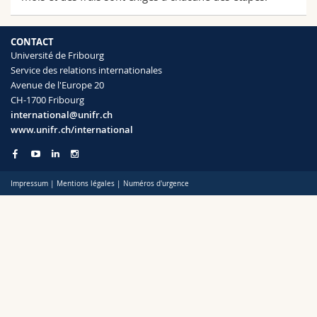
Sciences et médecine
Collaborateurs
Webmail
CONTACT
Interfacultaire
Doctorants
Programme des cours
Université de Fribourg
Service des relations internationales
Avenue de l'Europe 20
MyUnifr
CH-1700 Fribourg
international@unifr.ch
www.unifr.ch/international
Impressum
|
Mentions légales
|
Numéros d'urgence