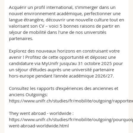
Sciences et médecine
Collaborateurs
Webmail
Acquérir un profil international, s’immerger dans un
nouvel environnement académique, perfectionner une
langue étrangère, découvrir une nouvelle culture tout en
Interfacultaire
Doctorants
Programme des cours
valorisant son CV – voici 5 bonnes raisons de partir en
séjour de mobilité dans l'une de nos universités
MyUnifr
partenaires.
Explorez des nouveaux horizons en construisant votre
avenir ! Profitez de cette opportunité et déposez une
candidature via MyUnifr jusqu'au 31 octobre 2025 pour
un séjour d'études auprès une université partenaire
hors-europe pendant l'année académique 2026/27.
Consultez les rapports d'expériences des anciennes et
anciens Outgoings:
https://www.unifr.ch/studies/fr/mobilite/outgoing/rapporte
They went abroad - worldwide :
https://www.unifr.ch/studies/fr/mobilite/outgoing/pourquoip
went-abroad-worldwide.html