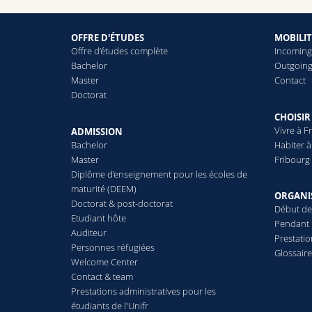
OFFRE D'ÉTUDES
MOBILIT
Offre d’études complète
Incomin
Bachelor
Outgoin
Master
Contact
Doctorat
CHOISIR
Vivre à F
ADMISSION
Bachelor
Habiter à
Master
Fribourg 
Diplôme d’enseignement pour les écoles de
maturité (DEEM)
ORGANI
Doctorat & post-doctorat
Début de
Etudiant hôte
Pendant 
Auditeur
Prestatio
Personnes réfugiées
Glossair
Welcome Center
Contact & team
Prestations administratives pour les
étudiants de l'Unifr