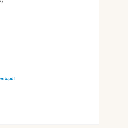
k)
web.pdf