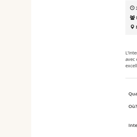
L'Int
avec 
excel
Qua
Où
Int