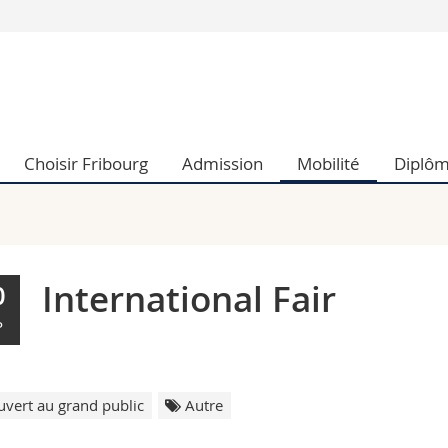
Vous êtes
Futurs étudia
Etudiants
conomiques et sociales et management
Médias
Choisir Fribourg
Admission
Mobilité
Diplô
 sciences humaines
Chercheurs
 l'éducation et de la formation
Collaborateu
t médecine
Doctorants
aire
International Fair
0
P
vert au grand public
Autre