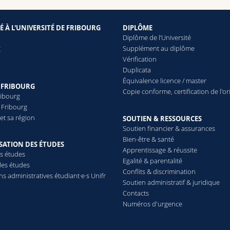
É À L'UNIVERSITÉ DE FRIBOURG
DIPLÔME
g
Diplôme de l’Université
g
Supplément au diplôme
Vérification
Duplicata
Équivalence licence / master
 FRIBOURG
Copie conforme, certification de l'or
ribourg
 Fribourg
et sa région
SOUTIEN & RESSOURCES
Soutien financier & assurances
Bien-être & santé
SATION DES ÉTUDES
Apprentissage & réussite
s études
Egalité & parentalité
les études
Conflits & discrimination
ns administratives étudiant·e·s Unifr
Soutien administratif & juridique
e
Contacts
Numéros d'urgence