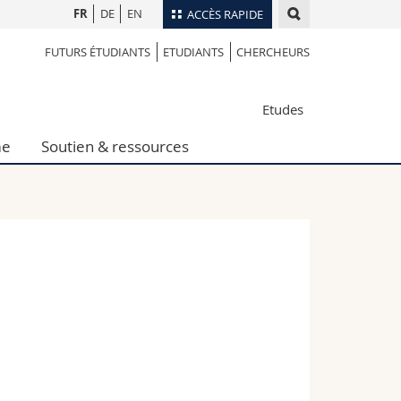
FR
DE
EN
ACCÈS RAPIDE
FUTURS ÉTUDIANTS
ETUDIANTS
CHERCHEURS
Annuaire du personnel
Plan d'accès
nts
Etudes
Bibliothèques
Webmail
me
Soutien & ressources
rs
Programme des cours
MyUnifr