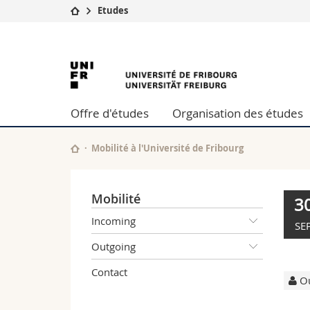
Etudes
Université
Facultés
Université
Etudes
Théologie
Campus
Droit
de
Recherche
Sciences é
Offre d'études
Organisation des études
Université
Lettres et
Fribourg
Formation continue
Sciences de
Sciences e
Mobilité à l'Université de Fribourg
Interfacult
Mobilité
3
Incoming
SE
Outgoing
Contact
Ou