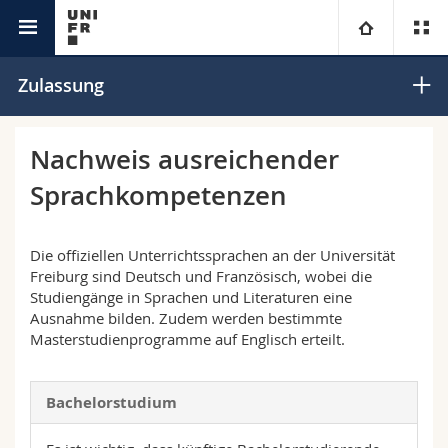
Studium
Universität
Zulassung
Fakultäten
Studium
Nachweis ausreichender
Sprachkompetenzen
Informationen für
Campus
Theologische Fak.
Forschung
Ressourcen
Rechtswissenschaftliche Fak.
Studieninteressierte
Die offiziellen Unterrichtssprachen an der Universität
Freiburg sind Deutsch und Französisch, wobei die
Studiengänge in Sprachen und Literaturen eine
Universität
Wirtschafts- und Sozialwissenschaftliche Fak.
Studierende
Personenverzeichnis
Ausnahme bilden. Zudem werden bestimmte
Masterstudienprogramme auf Englisch erteilt.
Weiterbildung
Philosophische Fak.
Medien
Ortsplan
Bachelorstudium
Fak. für Erziehungs- und Bildungswissenschaften
Forschende
Bibliotheken