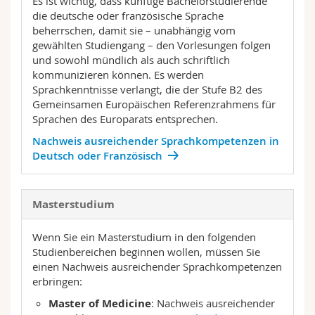
Es ist wichtig, dass künftige Bachelorstudierende
Math.-Nat. und Med. Fak.
Mitarbeitende
Webmail
die deutsche oder französische Sprache
beherrschen, damit sie – unabhängig vom
gewählten Studiengang – den Vorlesungen folgen
Interfakultär
Doktorierende
Vorlesungsverzeichnis
und sowohl mündlich als auch schriftlich
kommunizieren können. Es werden
MyUnifr
Sprachkenntnisse verlangt, die der Stufe B2 des
Gemeinsamen Europäischen Referenzrahmens für
Sprachen des Europarats entsprechen.
Nachweis ausreichender Sprachkompetenzen in
Deutsch oder Französisch
Masterstudium
Wenn Sie ein Masterstudium in den folgenden
Studienbereichen beginnen wollen, müssen Sie
einen Nachweis ausreichender Sprachkompetenzen
erbringen:
Master of Medicine
: Nachweis ausreichender