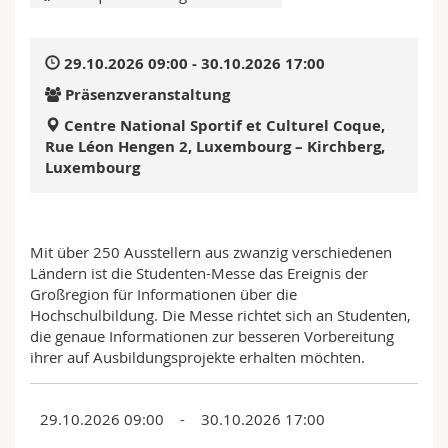
Math.-Nat. und Med. Fak.
Mitarbeitende
Webmail
29.10.2026 09:00 - 30.10.2026 17:00
Interfakultär
Doktorierende
Vorlesungsverzeichnis
Präsenzveranstaltung
MyUnifr
Centre National Sportif et Culturel Coque,
Rue Léon Hengen 2, Luxembourg – Kirchberg,
Luxembourg
Mit über 250 Ausstellern aus zwanzig verschiedenen
Ländern ist die Studenten-Messe das Ereignis der
Großregion für Informationen über die
Hochschulbildung. Die Messe richtet sich an Studenten,
die genaue Informationen zur besseren Vorbereitung
ihrer auf Ausbildungsprojekte erhalten möchten.
29.10.2026 09:00 - 30.10.2026 17:00