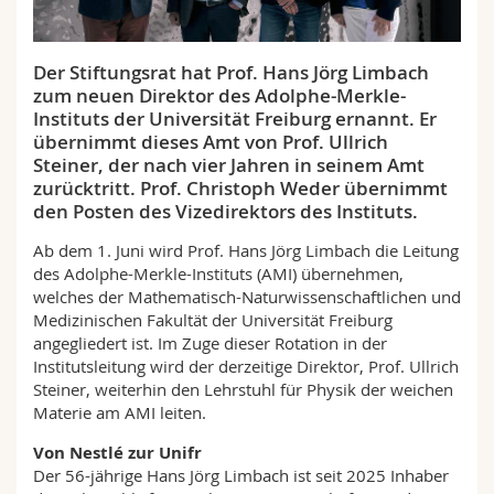
Math.-Nat. und Med. Fak.
Mitarbeitende
Webmail
Der Stiftungsrat hat Prof. Hans Jörg Limbach
Interfakultär
Doktorierende
Vorlesungsverzeichnis
zum neuen Direktor des Adolphe-Merkle-
Instituts der Universität Freiburg ernannt. Er
MyUnifr
übernimmt dieses Amt von Prof. Ullrich
Steiner, der nach vier Jahren in seinem Amt
zurücktritt. Prof. Christoph Weder übernimmt
den Posten des Vizedirektors des Instituts.
Ab dem 1. Juni wird Prof. Hans Jörg Limbach die Leitung
des Adolphe-Merkle-Instituts (AMI) übernehmen,
welches der Mathematisch-Naturwissenschaftlichen und
Medizinischen Fakultät der Universität Freiburg
angegliedert ist. Im Zuge dieser Rotation in der
Institutsleitung wird der derzeitige Direktor, Prof. Ullrich
Steiner, weiterhin den Lehrstuhl für Physik der weichen
Materie am AMI leiten.
Von Nestlé zur Unifr
Der 56-jährige Hans Jörg Limbach ist seit 2025 Inhaber