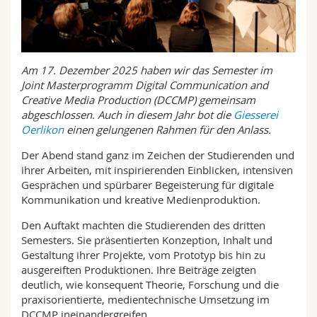
Math.-Nat. und Med. Fak.
Mitarbeitende
Webmail
Interfakultär
Doktorierende
Vorlesungsverzeichnis
Am 17. Dezember 2025 haben wir das Semester im
Joint Masterprogramm Digital Communication and
MyUnifr
Creative Media Production (DCCMP) gemeinsam
abgeschlossen. Auch in diesem Jahr bot die
Giesserei
Oerlikon
einen gelungenen Rahmen für den Anlass.
Der Abend stand ganz im Zeichen der Studierenden und
ihrer Arbeiten, mit inspirierenden Einblicken, intensiven
Gesprächen und spürbarer Begeisterung für digitale
Kommunikation und kreative Medienproduktion.
Den Auftakt machten die Studierenden des dritten
Semesters. Sie präsentierten Konzeption, Inhalt und
Gestaltung ihrer Projekte, vom Prototyp bis hin zu
ausgereiften Produktionen. Ihre Beiträge zeigten
deutlich, wie konsequent Theorie, Forschung und die
praxisorientierte, medientechnische Umsetzung im
DCCMP ineinandergreifen.