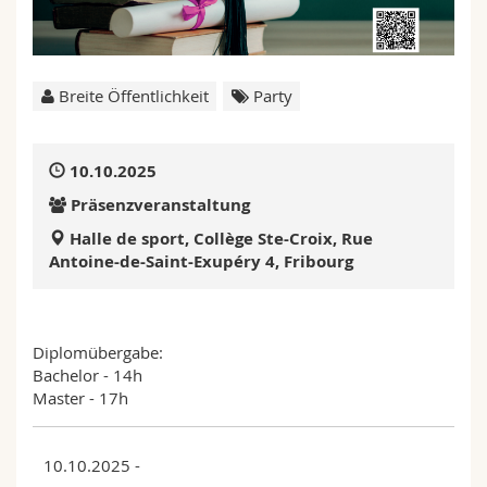
Math.-Nat. und Med. Fak.
Mitarbeitende
Webmail
Interfakultär
Doktorierende
Vorlesungsverzeichnis
Breite Öffentlichkeit
Party
MyUnifr
10.10.2025
Präsenzveranstaltung
Halle de sport, Collège Ste-Croix, Rue
Antoine-de-Saint-Exupéry 4, Fribourg
Diplomübergabe:
Bachelor - 14h
Master - 17h
10.10.2025 -