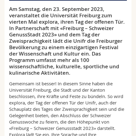
Math.-Nat. und Med. Fak.
Mitarbeitende
Webmail
Am Samstag, den 23. September 2023,
veranstaltet die Universität Freiburg zum
Interfakultär
Doktorierende
Vorlesungsverzeichnis
vierten Mal explora, ihren Tag der offenen Tür.
In Partnerschaft mit «Freiburg – Schweizer
GenussStadt 2023» und dem Tag der
MyUnifr
Zweisprachigkeit lädt die Unifr die Freiburger
Bevölkerung zu einem einzigartigen Festival
der Wissenschaft und Kultur ein. Das
Programm umfasst mehr als 100
wissenschaftliche, kulturelle, sportliche und
kulinarische Aktivitäten.
Gemeinsam ist besser! In diesem Sinne haben die
Universität Freiburg, die Stadt und der Kanton
beschlossen, ihre Kräfte und Feste zu bündeln. So wird
explora, der Tag der offenen Tür der Unifr, auch der
Schauplatz des Tages der Zweisprachigkeit sein und die
Gelegenheit bieten, den Abschluss der Schweizer
Genusswoche zu feiern, die den Höhepunkt von
«Freiburg – Schweizer Genussstadt 2023» darstellt.
Explora lädt Sie ein, Ihre Sprache und Ihre