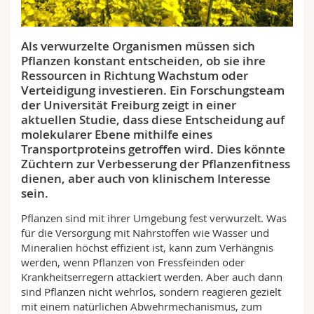
Math.-Nat. und Med. Fak.
Mitarbeitende
Webmail
Als verwurzelte Organismen müssen sich
Interfakultär
Doktorierende
Vorlesungsverzeichnis
Pflanzen konstant entscheiden, ob sie ihre
Ressourcen in Richtung Wachstum oder
MyUnifr
Verteidigung investieren. Ein Forschungsteam
der Universität Freiburg zeigt in einer
aktuellen Studie, dass diese Entscheidung auf
molekularer Ebene mithilfe eines
Transportproteins getroffen wird. Dies könnte
Züchtern zur Verbesserung der Pflanzenfitness
dienen, aber auch von klinischem Interesse
sein.
Pflanzen sind mit ihrer Umgebung fest verwurzelt. Was
für die Versorgung mit Nährstoffen wie Wasser und
Mineralien höchst effizient ist, kann zum Verhängnis
werden, wenn Pflanzen von Fressfeinden oder
Krankheitserregern attackiert werden. Aber auch dann
sind Pflanzen nicht wehrlos, sondern reagieren gezielt
mit einem natürlichen Abwehrmechanismus, zum