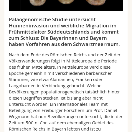
Math.-Nat. und Med. Fak.
Mitarbeitende
Webmail
Paläogenomische Studie untersucht
Interfakultär
Doktorierende
Vorlesungsverzeichnis
Hunneninvasion und weibliche Migration im
Frühmittelalter Süddeutschlands und kommt
MyUnifr
zum Schluss: Die Bayerinnen und Bayern
haben Vorfahren aus dem Schwarzmeerraum.
Nach dem Ende des Römischen Reichs und der Zeit der
Völkerwanderungen folgt in Mitteleuropa die Periode
des frühen Mittelalters. In Mitteleuropa wird diese
Epoche gemeinhin mit verschiedenen barbarischen
Stämmen, wie etwa Alamannen, Franken oder
Langobarden in Verbindung gebracht. Welche
Bevölkerungen populationsgenetisch tatsächlich hinter
diesen Begriffen stecken, ist bislang aber nicht
untersucht worden. Ein internationales Team mit
Beteiligung von Freiburger Forschern um Prof. Daniel
Wegmann hat nun Bevölkerungen untersucht, die in der
Zeit um 500 n. Chr. auf dem ehemaligen Gebiet des
Römischen Reichs in Bayern lebten und ist zu