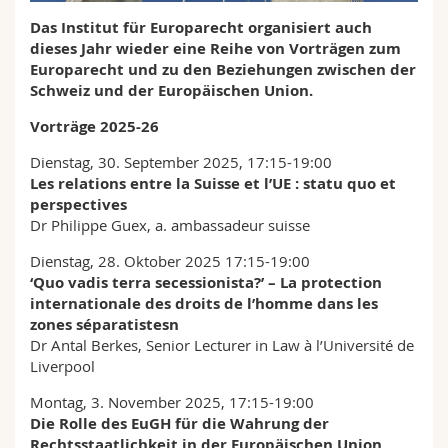
Math.-Nat. und Med. Fak.
Mitarbeitende
Webmail
Das Institut für Europarecht organisiert auch
dieses Jahr wieder eine Reihe von Vorträgen zum
Interfakultär
Doktorierende
Europarecht und zu den Beziehungen zwischen der
Vorlesungsverzeichnis
Schweiz und der Europäischen Union.
MyUnifr
Vorträge 2025-26
Dienstag, 30. September 2025, 17:15-19:00
Les relations entre la Suisse et l’UE : statu quo et
perspectives
Dr Philippe Guex, a. ambassadeur suisse
Dienstag, 28. Oktober 2025 17:15-19:00
‘Quo vadis terra secessionista?’ – La protection
internationale des droits de l’homme dans les
zones séparatistesn
Dr Antal Berkes, Senior Lecturer in Law à l’Université de
Liverpool
Montag, 3. November 2025, 17:15-19:00
Die Rolle des EuGH für die Wahrung der
Rechtsstaatlichkeit in der Europäischen Union