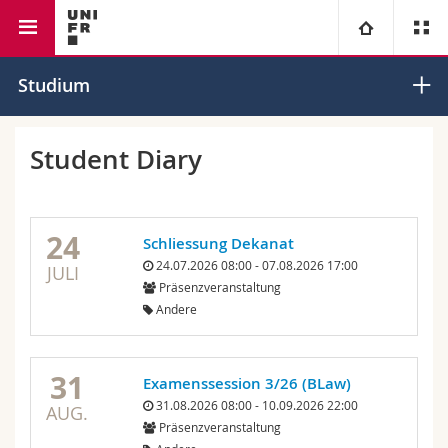
Rechtswissenschaftliche Fakultät
Universität
Studium
Fakultäten
Studium
Student Diary
Informationen für
Campus
Theologische Fak.
24
Schliessung Dekanat
Forschung
Ressourcen
Rechtswissenschaftliche Fak.
Studieninteressierte
24.07.2026 08:00 - 07.08.2026 17:00
JULI
Präsenzveranstaltung
Universität
Wirtschafts- und Sozialwissenschaftliche Fak.
Studierende
Personenverzeichnis
Andere
Weiterbildung
Philosophische Fak.
Medien
Ortsplan
31
Examenssession 3/26 (BLaw)
31.08.2026 08:00 - 10.09.2026 22:00
Fak. für Erziehungs- und Bildungswissenschaften
Forschende
Bibliotheken
AUG.
Präsenzveranstaltung