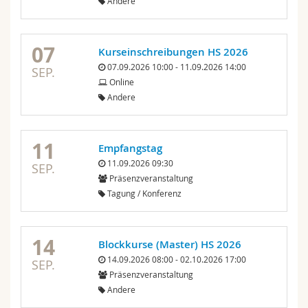
Andere
Math.-Nat. und Med. Fak.
Mitarbeitende
Webmail
Interfakultär
Doktorierende
07
Vorlesungsverzeichnis
Kurseinschreibungen HS 2026
07.09.2026 10:00 - 11.09.2026 14:00
SEP.
Online
MyUnifr
Andere
11
Empfangstag
11.09.2026 09:30
SEP.
Präsenzveranstaltung
Tagung / Konferenz
14
Blockkurse (Master) HS 2026
14.09.2026 08:00 - 02.10.2026 17:00
SEP.
Präsenzveranstaltung
Andere