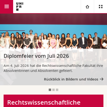
Rechtswissenschaftliche Fakultät
Universität
Fakultäten
Studium
Informationen für
Campus
Theologische Fak.
Diplomfeier vom Juli 2026
Forschung
Ressourcen
Rechtswissenschaftliche Fak.
Studieninteressierte
Am 4. Juli 2026 hat die Rechtswissenschaftliche Fakultät ihre
Absolventinnen und Absolventen gefeiert.
Universität
Wirtschafts- und Sozialwissenschaftliche Fak.
Studierende
Personenverzeichnis
Rückblick in Bildern und Videos
Weiterbildung
Philosophische Fak.
Medien
Ortsplan
Fak. für Erziehungs- und Bildungswissenschaften
Forschende
Bibliotheken
Rechtswissenschaftliche