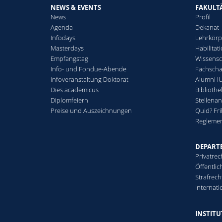
NEWS & EVENTS
FAKULT
News
Profil
Agenda
Dekanat
Infodays
Lehrkörp
Masterdays
Habilitat
Empfangstag
Wissensc
Info- und Fondue-Abende
Fachschaf
Infoveranstaltung Doktorat
Alumni IU
Dies academicus
Bibliothe
Diplomfeiern
Stellena
Preise und Auszeichnungen
Quid? Fr
Regleme
DEPART
Privatrec
Öffentlic
Strafrech
Internat
INSTITU