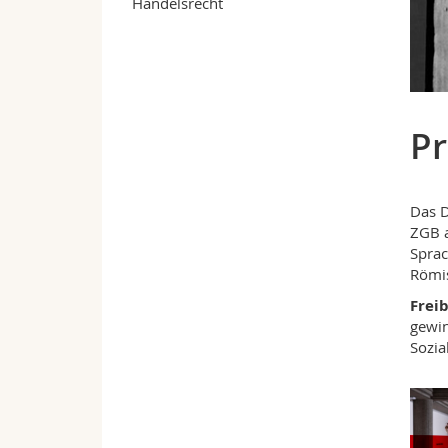
Handelsrecht
Pr
Das D
ZGB a
Sprac
Römis
Frei
gewin
Sozia