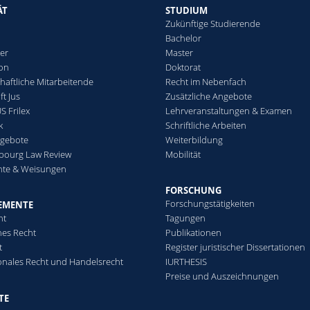
ÄT
STUDIUM
Zukünftige Studierende
Bachelor
er
Master
ion
Doktorat
haftliche Mitarbeitende
Recht im Nebenfach
t Jus
Zusätzliche Angebote
S Frilex
Lehrveranstaltungen & Examen
k
Schriftliche Arbeiten
ngebote
Weiterbildung
ibourg Law Review
Mobilität
nte & Weisungen
FORSCHUNG
Forschungstätigkeiten
EMENTE
ht
Tagungen
hes Recht
Publikationen
t
Register juristischer Dissertationen
ionales Recht und Handelsrecht
IURTHESIS
Preise und Auszeichnungen
TE