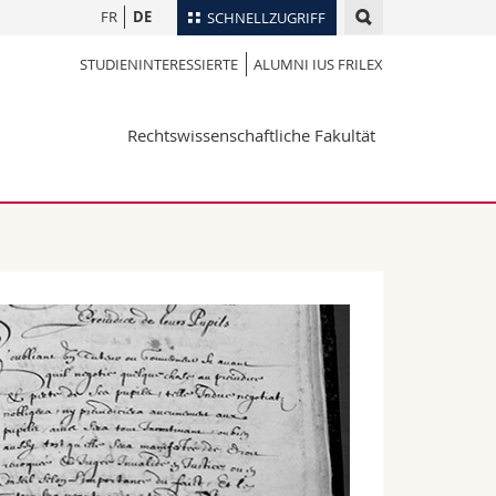
FR
DE
SCHNELLZUGRIFF
STUDIENINTERESSIERTE
ALUMNI IUS FRILEX
für
Personenverzeichnis
Ortsplan
te
Rechtswissenschaftliche Fakultät
Bibliotheken
Webmail
Vorlesungsverzeichnis
MyUnifr