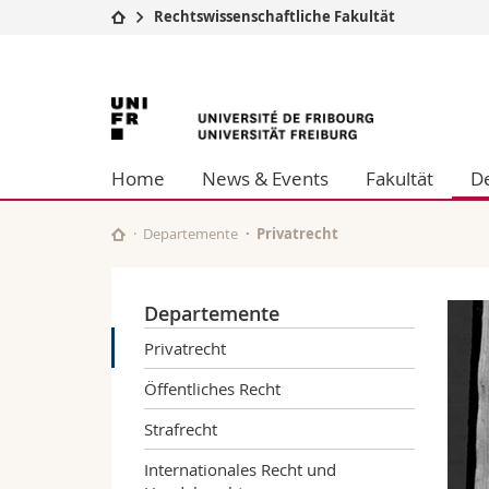
Rechtswissenschaftliche Fakultät
Universität
Fakultäten
Universität
Studium
Theologische Fa
Campus
Rechtswissensch
Freiburg
Forschung
Wirtschafts- un
Home
News & Events
Fakultät
D
Universität
Philosophische 
Weiterbildung
Fak. für Erzieh
Math.-Nat. und
Departemente
Privatrecht
Interfakultär
Departemente
Privatrecht
Öffentliches Recht
Strafrecht
Internationales Recht und