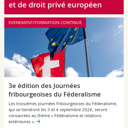
et de droit privé européen
Sciences et médecine
Collaborateurs
Webmail
Interfacultaire
Doctorants
Programme des cours
EVENEMENT/FORMATION CONTINUE
MyUnifr
3e édition des Journées
fribourgeoises du Féderalisme
Les troisièmes Journées fribourgeoises du Féderalisme,
qui se tiendront les 3 et 4 septembre 2026, seront
consacrées au thème « Fédéralisme et relations
extérieures ».