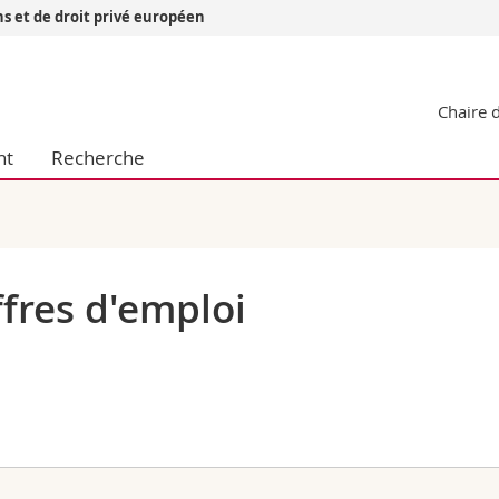
ns et de droit privé européen
Vous êtes
Chaire d
Futurs étudia
Etudiants
nt
Recherche
conomiques et sociales et management
Médias
 sciences humaines
Chercheurs
 l'éducation et de la formation
Collaborateu
t médecine
Doctorants
aire
fres d'emploi