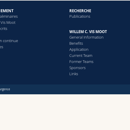
NEMENT
RECHERCHE
 séminaires
Publications
 Vis Moot
crits
WILLEM C. VIS MOOT
General Information
n continue
Benefits
les
Application
Current Team
Former Teams
Sponsors
Links
urgence