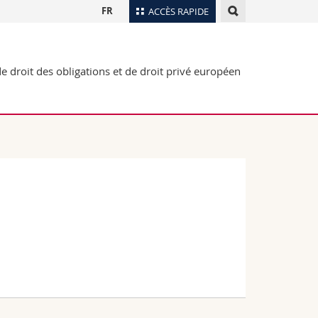
FR
ACCÈS RAPIDE
Annuaire du personnel
e droit des obligations et de droit privé européen
Plan d'accès
nts
Bibliothèques
Webmail
rs
Programme des cours
MyUnifr