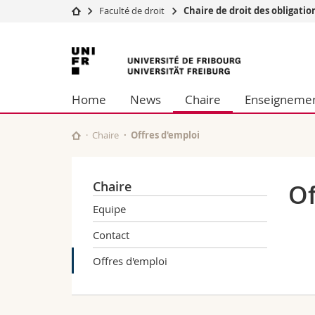
Faculté de droit
Chaire de droit des obligatio
Université
Facultés
Université
Etudes
Théologie
de
Campus
Droit
Home
News
Chaire
Enseigneme
Recherche
Sciences é
Fribourg
Université
Lettres et
Formation continue
Sciences de
Chaire
Offres d'emploi
Sciences e
Interfacult
Chaire
Of
Equipe
Contact
Offres d'emploi