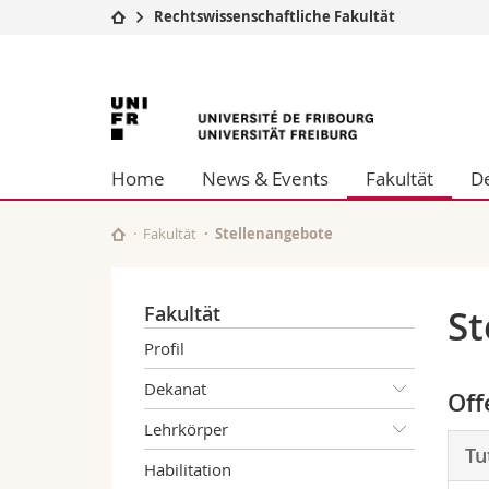
Rechtswissenschaftliche Fakultät
Universität
Fakultäten
Universität
Studium
Theologische Fa
Campus
Rechtswissensch
Freiburg
Forschung
Wirtschafts- un
Home
News & Events
Fakultät
D
Universität
Philosophische 
Weiterbildung
Fak. für Erzieh
Math.-Nat. und
Fakultät
Stellenangebote
Interfakultär
Fakultät
St
Profil
Dekanat
Off
Lehrkörper
Tu
Habilitation