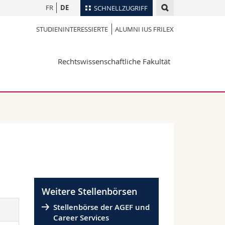
FR
DE
SCHNELLZUGRIFF
STUDIENINTERESSIERTE
ALUMNI IUS FRILEX
für
Personenverzeichnis
Ortsplan
te
Rechtswissenschaftliche Fakultät
Bibliotheken
Webmail
Vorlesungsverzeichnis
MyUnifr
Weitere Stellenbörsen
Stellenbörse der AGEF und
Career Services