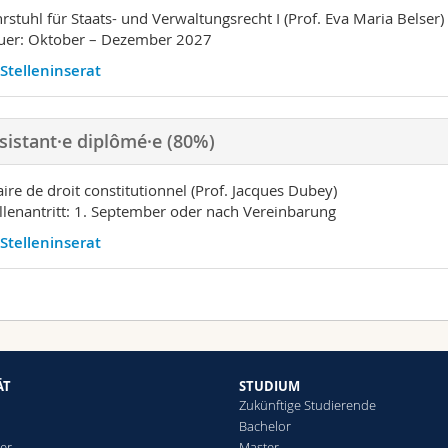
rstuhl für Staats- und Verwaltungsrecht I (Prof. Eva Maria Belser)
uer: Oktober – Dezember 2027
Stelleninserat
sistant·e diplômé·e (80%)
ire de droit constitutionnel (Prof. Jacques Dubey)
llenantritt: 1. September oder nach Vereinbarung
Stelleninserat
ÄT
STUDIUM
Zukünftige Studierende
Bachelor
er
Master