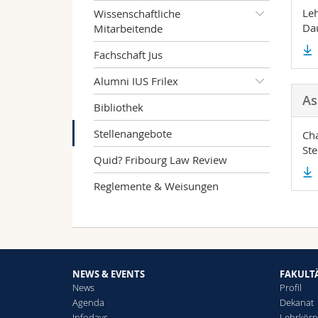
Leh
Wissenschaftliche
Da
Mitarbeitende
Fachschaft Jus
Alumni IUS Frilex
As
Bibliothek
Stellenangebote
Cha
Ste
Quid? Fribourg Law Review
Reglemente & Weisungen
NEWS & EVENTS
FAKULT
News
Profil
Agenda
Dekanat
Infodays
Lehrkörp