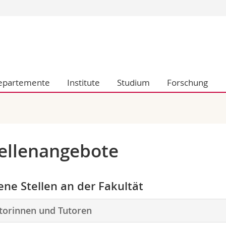
Informationen 
k.
Studieninteressier
aftliche Fak.
Studierende
d Sozialwissenschaftliche Fak.
Medien
epartemente
Institute
Studium
Forschung
Fak.
Forschende
ungs- und Bildungswissenschaften
Mitarbeitende
 Med. Fak.
Doktorierende
ellenangebote
ene Stellen an der Fakultät
torinnen und Tutoren