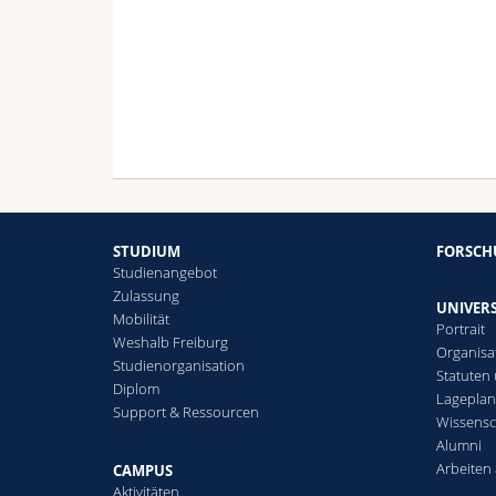
STUDIUM
FORSC
Studienangebot
Zulassung
UNIVERS
Mobilität
Portrait
Weshalb Freiburg
Organisa
Studienorganisation
Statuten
Diplom
Lagepla
Support & Ressourcen
Wissensc
Alumni
Arbeiten 
CAMPUS
Aktivitäten