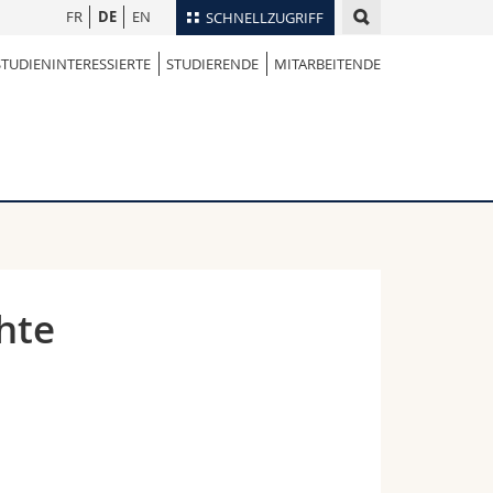
FR
DE
EN
SCHNELLZUGRIFF
STUDIENINTERESSIERTE
STUDIERENDE
MITARBEITENDE
für
Personenverzeichnis
Ortsplan
te
Bibliotheken
Webmail
Vorlesungsverzeichnis
MyUnifr
hte