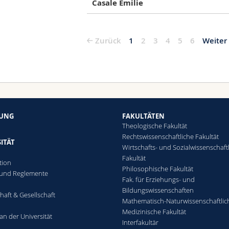
Casale Emilie
Zurück
1
2
3
4
5
6
Weiter
HUNG
FAKULTÄTEN
Theologische Fakultät
Rechtswissenschaftliche Fakultät
ITÄT
Wirtschafts- und Sozialwissenschaft
Fakultät
tion
Philosophische Fakultät
 und Reglemente
Fak. für Erziehungs- und
n
Bildungswissenschaften
haft & Gesellschaft
Mathematisch-Naturwissenschaftlic
Medizinische Fakultät
an der Universität
Interfakultär