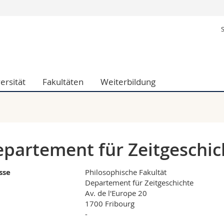
Informationen 
k.
Studieninteressier
aftliche Fak.
Studierende
d Sozialwissenschaftliche Fak.
Medien
ersität
Fakultäten
Weiterbildung
Fak.
Forschende
ungs- und Bildungswissenschaften
Mitarbeitende
 Med. Fak.
Doktorierende
partement für Zeitgeschic
sse
Philosophische Fakultät
Departement für Zeitgeschichte
Av. de l'Europe 20
1700 Fribourg
-