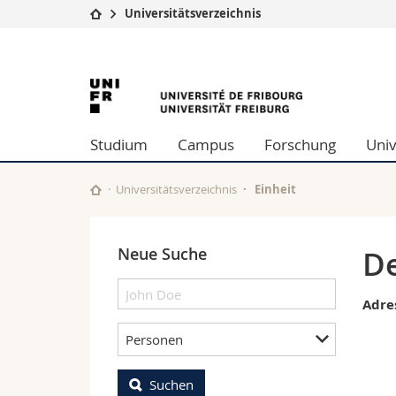
Universitätsverzeichnis
Universität
Fakultäten
University
Studium
Theologische Fa
Campus
Rechtswissensch
of
Forschung
Wirtschafts- un
Studium
Campus
Forschung
Univ
Universität
Philosophische 
Fribourg
Weiterbildung
Fak. für Erzieh
Math.-Nat. und
Universitätsverzeichnis
Einheit
Interfakultär
Neue Suche
De
Adre
Personen
Suchen