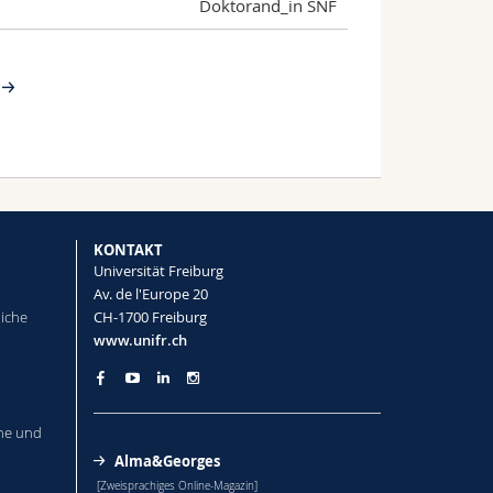
Doktorand_in SNF
KONTAKT
Universität Freiburg
Av. de l'Europe 20
liche
CH-1700 Freiburg
www.unifr.ch
he und
Alma&Georges
[Zweisprachiges Online-Magazin]