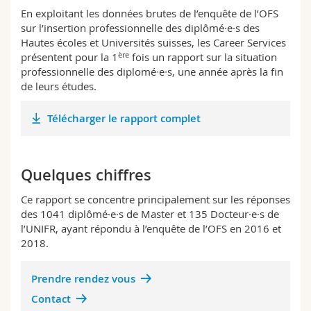
Science and Medicine
Employees
Webmail
En exploitant les données brutes de l’enquête de l’OFS
sur l’insertion professionnelle des diplômé·e·s des
Hautes écoles et Universités suisses, les Career Services
Interfaculty
PhD students
Course catalogue
ère
présentent pour la 1
fois un rapport sur la situation
professionnelle des diplomé∙e∙s, une année après la fin
MyUnifr
de leurs études.
Télécharger le rapport complet
Quelques chiffres
Ce rapport se concentre principalement sur les réponses
des 1041 diplômé·e·s de Master et 135 Docteur·e·s de
l’UNIFR, ayant répondu à l’enquête de l’OFS en 2016 et
2018.
Prendre rendez vous
Contact