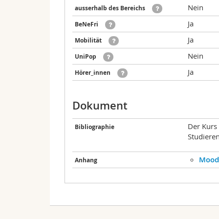
Nein
ausserhalb des Bereichs
Ja
BeNeFri
Ja
Mobilität
Nein
UniPop
Ja
Hörer_innen
Dokument
Der Kurs 
Bibliographie
Studiere
Mood
Anhang
Zählt für die folgenden Studienpläne:
Datum
Zeit
A
Schriftliche Prüfung - HS-2
Ba - Betriebswirtschaftslehre - 180 ECTS