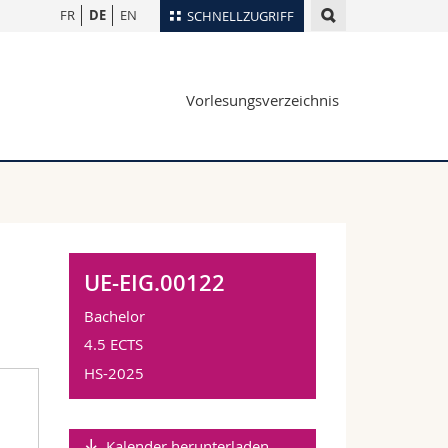
FR
DE
EN
SCHNELLZUGRIFF
für
Personenverzeichnis
Vorlesungsverzeichnis
Ortsplan
te
Bibliotheken
Webmail
Vorlesungsverzeichnis
MyUnifr
UE-EIG.00122
Bachelor
4.5 ECTS
HS-2025
Kalender herunterladen