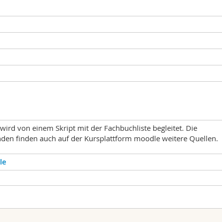
wird von einem Skript mit der Fachbuchliste begleitet. Die
nden finden auch auf der Kursplattform moodle weitere Quellen.
le
rt der Unterrichtseinheit
Ort
025, Wintersession 2026