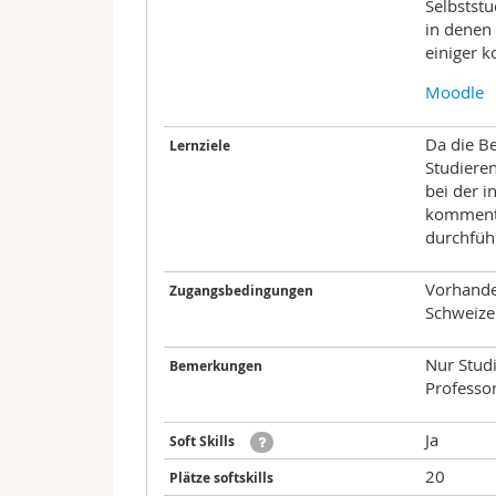
Selbstst
in denen
einiger k
Moodle
Da die Be
Lernziele
Studieren
bei der 
kommenti
durchfüh
Vorhande
Zugangsbedingungen
Schweizer
Nur Stud
Bemerkungen
Professor
Ja
Soft Skills
20
Plätze softskills