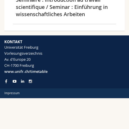
Math.-Nat. und Med. Fak.
Mitarbeitende
Webmail
scientifique / Seminar : Einführung in
wissenschaftliches Arbeiten
Interfakultär
Doktorierende
Vorlesungsverzeichnis
Semester
MyUnifr
KONTAKT
Universität Freiburg
Vorlesungsverzeichnis
Av. d'Europe 20
CH-1700 Freiburg
Sprachen
www.unifr.ch/timetable
Impressum
Kursus