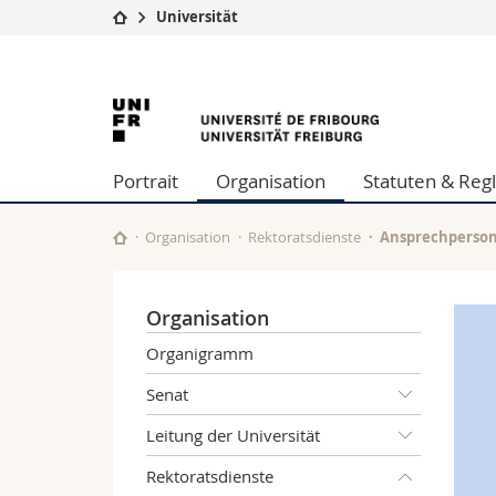
Universität
Universität
Fakultäten
Universität
Studium
Theologische Fa
Campus
Rechtswissensch
Freiburg
Forschung
Wirtschafts- un
Portrait
Organisation
Statuten & Re
Universität
Philosophische 
Weiterbildung
Fak. für Erzieh
Math.-Nat. und
Organisation
Rektoratsdienste
Ansprechperson
Interfakultär
Organisation
Organigramm
Senat
Leitung der Universität
Rektoratsdienste