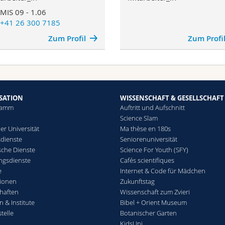
MIS 09 - 1.06
+41 26 300 7185
Zum Profil
Zum Profi
SATION
WISSENSCHAFT & GESELLSCHAFT
ramm
Auftritt und Aufschnitt
Science Slam
er Universität
Ma thèse en 180s
sdienste
Seniorenuniversität
che Dienste
Science For Youth (SFY)
ngsdienste
Cafés scientifiques
e
Internet & Code für Mädchen
ionen
Zukunftstag
haften
Wissenschaft zum Zvieri
n & Institute
Bibel + Orient Museum
telle
Botanischer Garten
KidsUni