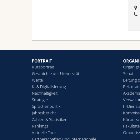
PORTRAIT
ORGANI
Kurzportrait
Organig
Geschichte der Universität
Senat
Werte
Leitung d
KI & Digitalisierung
Rektorat
Nachhaltigkeit
Akademis
Strategie
Verwaltu
Sprachenpolitik
IT-Dienst
Jahresbericht
Kommiss
Zahlen & Statistiken
Körpersc
Rankings
Fakultäte
Virtuelle Tour
Ombudss
Partnerschaften und internationale