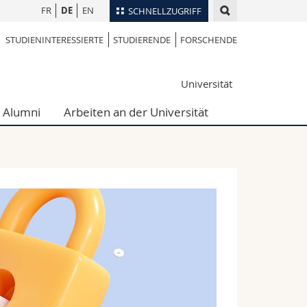
FR
DE
EN
SCHNELLZUGRIFF
STUDIENINTERESSIERTE
STUDIERENDE
FORSCHENDE
für
Personenverzeichnis
Ortsplan
te
Universität
Bibliotheken
Webmail
Alumni
Arbeiten an der Universität
Vorlesungsverzeichnis
MyUnifr