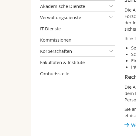
Akademische Dienste
Die A
Forsc
Verwaltungsdienste
der I
IT-Dienste
siche
Ihre 
Kommissionen
Se
Körperschaften
Sc
Ei
Fakultäten & Institute
in
Ombudsstelle
Rech
Die A
dem B
Perso
Sie a
ethis
W