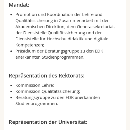
Math.-Nat. und Med. Fak.
Mandat:
Mitarbeitende
Webmail
Promotion und Koordination der Lehre und
Interfakultär
Doktorierende
Vorlesungsverzeichnis
Qualitätssicherung in Zusammenarbeit mit der
Akademischen Direktion, dem Generalsekretariat,
der Dienststelle Qualitätssicherung und der
MyUnifr
Dienststelle für Hochschuldidaktik und digitale
Kompetenzen;
Präsidium der Beratungsgruppe zu den EDK
anerkannten Studienprogrammen.
Repräsentation des Rektorats:
Kommission Lehre;
Kommission Qualitätssicherung;
Beratungsgruppe zu den EDK anerkannten
Studienprogrammen.
Repräsentation der Universität: