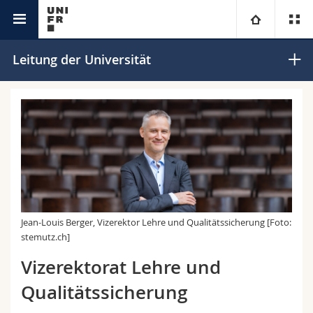
Universität
Universität
Leitung der Universität
Fakultäten
Studium
Informationen für
Campus
Theologische Fak.
Forschung
Ressourcen
Rechtswissenschaftliche Fak.
Studieninteressierte
Universität
Wirtschafts- und Sozialwissenschaftliche Fak.
Studierende
Personenverzeichnis
Jean-Louis Berger, Vizerektor Lehre und Qualitätssicherung [Foto:
stemutz.ch]
Weiterbildung
Philosophische Fak.
Medien
Ortsplan
Vizerektorat Lehre und
Fak. für Erziehungs- und Bildungswissenschaften
Forschende
Bibliotheken
Qualitätssicherung