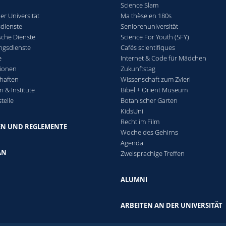
Science Slam
er Universität
Ma thèse en 180s
sdienste
Seniorenuniversität
che Dienste
Science For Youth (SFY)
ngsdienste
Cafés scientifiques
e
Internet & Code für Mädchen
ionen
Zukunftstag
haften
Wissenschaft zum Zvieri
n & Institute
Bibel + Orient Museum
telle
Botanischer Garten
KidsUni
Recht im Film
EN UND REGLEMENTE
Woche des Gehirns
Agenda
AN
Zweisprachige Treffen
ALUMNI
ARBEITEN AN DER UNIVERSITÄT