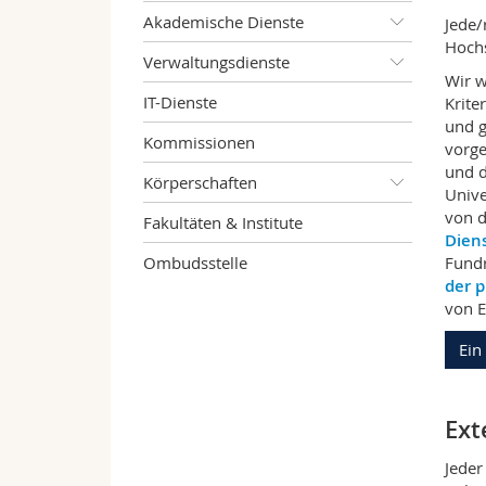
Akademische Dienste
Jede/
Hoch
Verwaltungsdienste
Wir w
IT-Dienste
Krite
und g
Kommissionen
vorge
und d
Körperschaften
Unive
von 
Fakultäten & Institute
Dien
Ombudsstelle
Fundr
der p
von E
Ein
Ext
Jeder