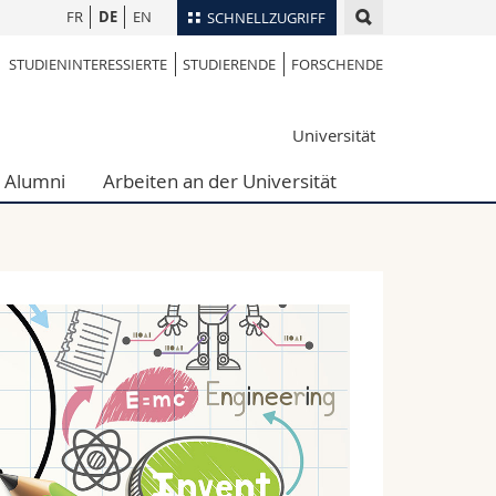
FR
DE
EN
SCHNELLZUGRIFF
STUDIENINTERESSIERTE
STUDIERENDE
FORSCHENDE
für
Personenverzeichnis
Ortsplan
te
Universität
Bibliotheken
Webmail
Alumni
Arbeiten an der Universität
Vorlesungsverzeichnis
MyUnifr