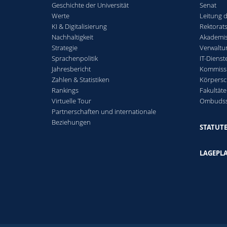
Geschichte der Universität
Senat
Werte
Leitung d
KI & Digitalisierung
Rektorat
Nachhaltigkeit
Akademis
Strategie
Verwaltu
Sprachenpolitik
IT-Dienst
Jahresbericht
Kommiss
Zahlen & Statistiken
Körpersc
Rankings
Fakultäte
Virtuelle Tour
Ombudss
Partnerschaften und internationale
Beziehungen
STATUT
LAGEPL