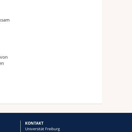
rksam
 von
en
KONTAKT
Universität Freiburg