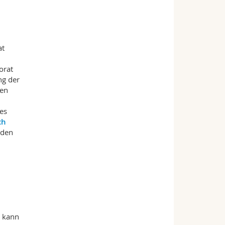
at
orat
ng der
nen
hes
ch
nden
- kann