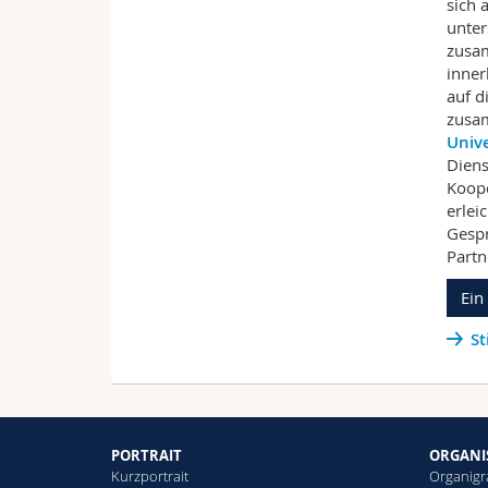
sich 
unter
zusa
inner
auf d
zusa
Unive
Diens
Koope
erlei
Gespr
Partn
Ein
St
PORTRAIT
ORGANI
Kurzportrait
Organig