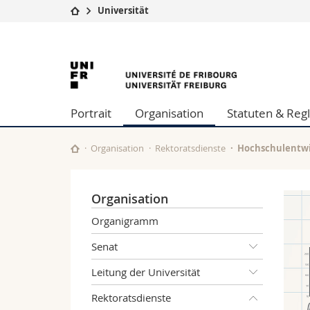
Universität
Universität
Fakultäten
Universität
Studium
Theologische Fa
Campus
Rechtswissensch
Freiburg
Forschung
Wirtschafts- un
Portrait
Organisation
Statuten & Re
Universität
Philosophische 
Weiterbildung
Fak. für Erzieh
Math.-Nat. und
Organisation
Rektoratsdienste
Hochschulentw
Interfakultär
Organisation
Organigramm
Senat
Leitung der Universität
Rektoratsdienste