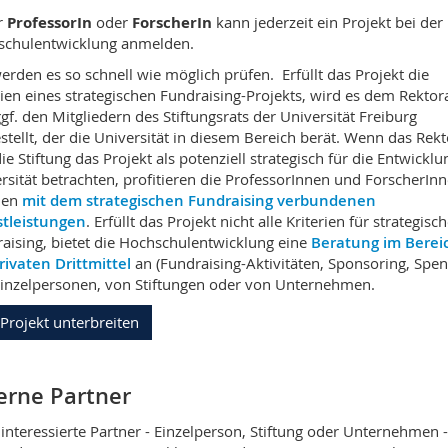
r
ProfessorIn
oder
ForscherIn
kann jederzeit ein Projekt bei der
schulentwicklung anmelden.
erden es so schnell wie möglich prüfen. Erfüllt das Projekt die
rien eines strategischen Fundraising-Projekts, wird es dem Rektor
gf. den Mitgliedern des Stiftungsrats der Universität Freiburg
stellt, der die Universität in diesem Bereich berät. Wenn das Rekt
ie Stiftung das Projekt als potenziell strategisch für die Entwicklu
rsität betrachten, profitieren die ProfessorInnen und ForscherIn
den
mit dem strategischen Fundraising verbundenen
stleistungen
. Erfüllt das Projekt nicht alle Kriterien für strategisc
aising, bietet die Hochschulentwicklung eine
Beratung im Berei
rivaten Drittmittel
an (Fundraising-Aktivitäten, Sponsoring, Spe
inzelpersonen, von Stiftungen oder von Unternehmen.
 Projekt unterbreiten
erne Partner
 interessierte Partner - Einzelperson, Stiftung oder Unternehmen 