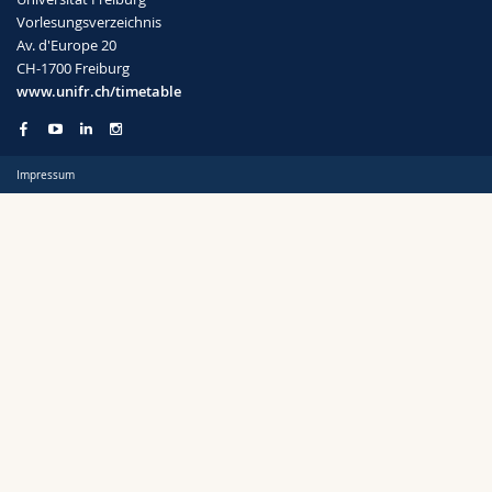
Math.-Nat. und Med. Fak.
Mitarbeitende
Webmail
Vorlesungsverzeichnis
Av. d'Europe 20
CH-1700 Freiburg
Interfakultär
Doktorierende
Vorlesungsverzeichnis
Semester
www.unifr.ch/timetable
MyUnifr
Impressum
Sprachen
Kursus