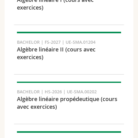
Math.-Nat. und Med. Fak.
Mitarbeitende
Webmail
exercices)
Interfakultär
Doktorierende
Vorlesungsverzeichnis
Semester
MyUnifr
BACHELOR | FS-2027 | UE-SMA.01204
Algèbre linéaire II (cours avec
exercices)
Sprachen
BACHELOR | HS-2026 | UE-SMA.00202
Algèbre linéaire propédeutique (cours
avec exercices)
Kursus