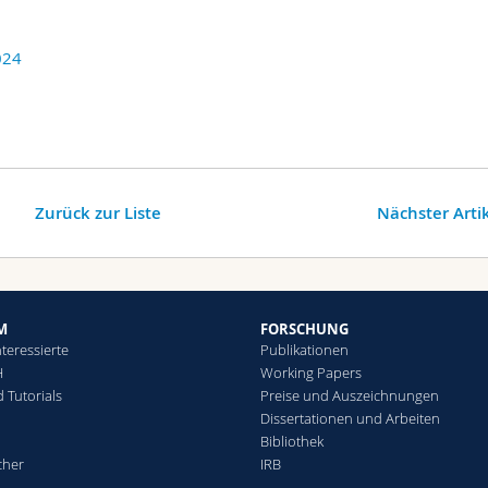
024
Zurück zur Liste
Nächster Arti
M
FORSCHUNG
teressierte
Publikationen
H
Working Papers
 Tutorials
Preise und Auszeichnungen
Dissertationen und Arbeiten
Bibliothek
cher
IRB