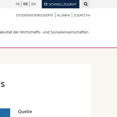
FR
DE
EN
SCHNELLZUGRIFF
STUDIENINTERESSIERTE
ALUMNI
ZUSATZ FH
für
Personenverzeichnis
Ortsplan
te
akultät der Wirtschafts- und Sozialwissenschaften
Bibliotheken
Webmail
Vorlesungsverzeichnis
MyUnifr
es
Quelle