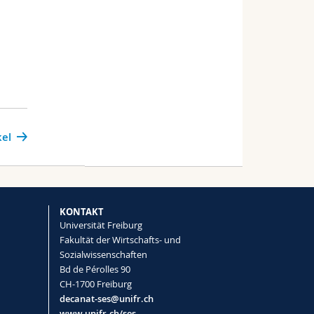
kel
KONTAKT
Universität Freiburg
Fakultät der Wirtschafts- und
Sozialwissenschaften
Bd de Pérolles 90
CH-1700 Freiburg
decanat-ses@unifr.ch
www.unifr.ch/ses