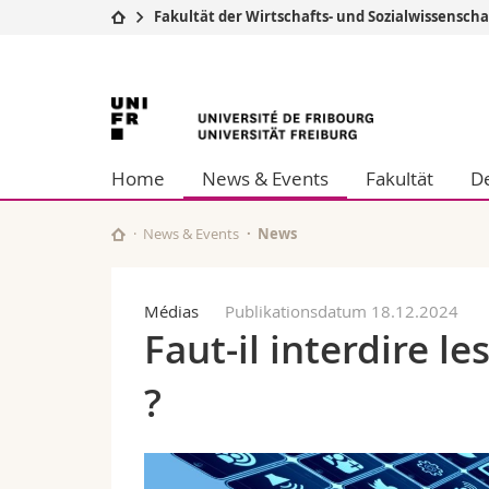
Fakultät der Wirtschafts- und Sozialwissensch
Universität
Fakultäten
Universität
Studium
Theologische Fa
Campus
Rechtswissensch
Freiburg
Forschung
Wirtschafts- un
Home
News & Events
Fakultät
De
Universität
Philosophische 
Weiterbildung
Fak. für Erzieh
Math.-Nat. und
News & Events
News
Interfakultär
Médias
Publikationsdatum 18.12.2024
Faut-il interdire l
?