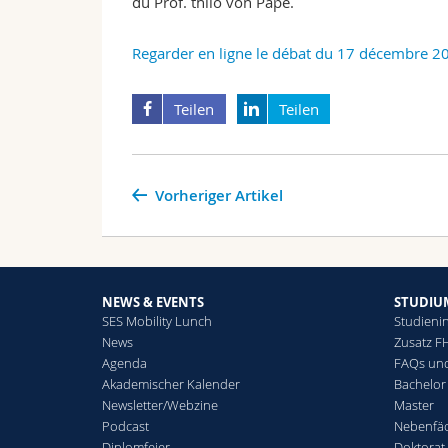
du Prof. thilo von Pape.
Regarder en ligne le débat du 17 décembre 2
Teilen
Teilen
Vorheriger Artikel
NEWS & EVENTS
STUDIU
SES Mobility Lunch
Studienin
News
Zusatz F
Agenda
FAQs und
Akademischer Kalender
Bachelor
Newsletter/Webzine
Master
Podcast
Nebenfä
Diplomfeier
Doktorat