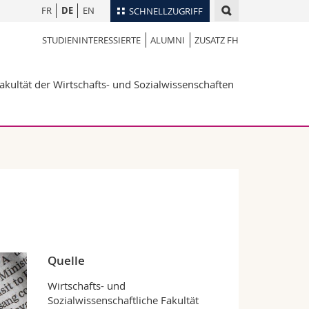
FR
DE
EN
SCHNELLZUGRIFF
STUDIENINTERESSIERTE
ALUMNI
ZUSATZ FH
für
Personenverzeichnis
Ortsplan
te
akultät der Wirtschafts- und Sozialwissenschaften
Bibliotheken
Webmail
Vorlesungsverzeichnis
MyUnifr
Quelle
Wirtschafts- und
Sozialwissenschaftliche Fakultät