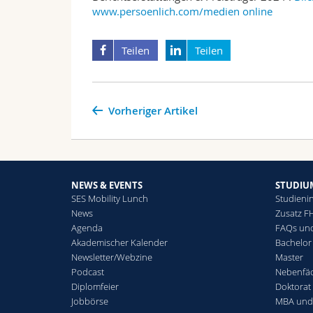
www.persoenlich.com/medien online
Teilen
Teilen
Vorheriger Artikel
NEWS & EVENTS
STUDIU
SES Mobility Lunch
Studienin
News
Zusatz F
Agenda
FAQs und
Akademischer Kalender
Bachelor
Newsletter/Webzine
Master
Podcast
Nebenfä
Diplomfeier
Doktorat
Jobbörse
MBA und 