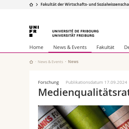
Fakultät der Wirtschafts- und Sozialwissensch
Universität
Fakultäten
Universität
Studium
Theologische Fa
Campus
Rechtswissensch
Freiburg
Forschung
Wirtschafts- un
Home
News & Events
Fakultät
De
Universität
Philosophische 
Weiterbildung
Fak. für Erzieh
Math.-Nat. und
News & Events
News
Interfakultär
Forschung
Publikationsdatum 17.09.2024
Medienqualitätsra