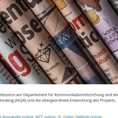
Professorin am Departement für Kommunikationsforschung und M
srating (MQR) und die übergeordnete Entwicklung des Projekts.
ck Romandie online
,
NZZ online
,
St. Galler Tagblatt online
,