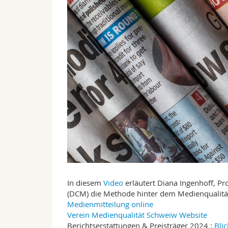
In diesem
Video
erläutert Diana Ingenhoff, 
(DCM) die Methode hinter dem Medienqualität
Medienmitteilung online
Verein Medienqualität Schweiw Website
Berichtserstattungen & Preisträger 2024 :
Bli