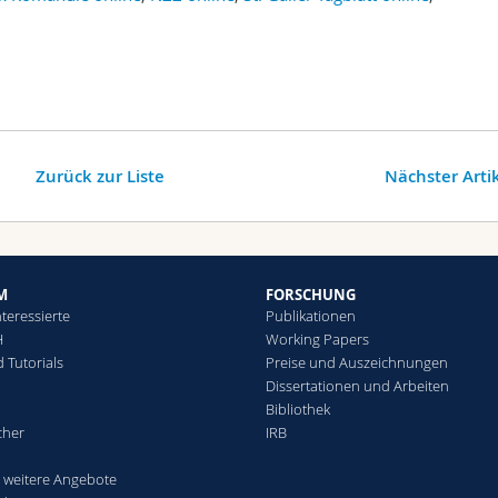
Zurück zur Liste
Nächster Arti
M
FORSCHUNG
teressierte
Publikationen
H
Working Papers
 Tutorials
Preise und Auszeichnungen
Dissertationen und Arbeiten
Bibliothek
cher
IRB
weitere Angebote