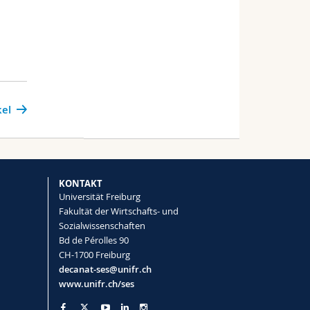
kel
KONTAKT
Universität Freiburg
Fakultät der Wirtschafts- und
Sozialwissenschaften
Bd de Pérolles 90
CH-1700 Freiburg
decanat-ses@unifr.ch
www.unifr.ch/ses