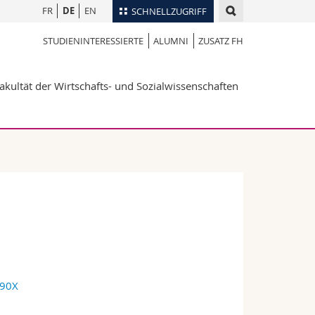
FR
DE
EN
SCHNELLZUGRIFF
STUDIENINTERESSIERTE
ALUMNI
ZUSATZ FH
für
Personenverzeichnis
Ortsplan
te
akultät der Wirtschafts- und Sozialwissenschaften
Bibliotheken
Webmail
Vorlesungsverzeichnis
MyUnifr
490X