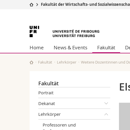
Fakultät der Wirtschafts- und Sozialwissensch
Universität
Fakultäten
Universität
Studium
Theologische Fa
Campus
Rechtswissensch
Freiburg
Forschung
Wirtschafts- un
Home
News & Events
Fakultät
De
Universität
Philosophische 
Weiterbildung
Fak. für Erzieh
Math.-Nat. und
Fakultät
Lehrkörper
Weitere Dozentinnen und D
Interfakultär
Fakultät
El
Portrait
Dekanat
Lehrkörper
Professoren und