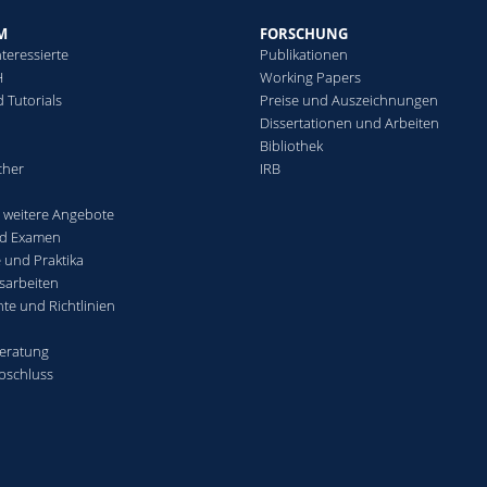
M
FORSCHUNG
teressierte
Publikationen
H
Working Papers
 Tutorials
Preise und Auszeichnungen
Dissertationen und Arbeiten
Bibliothek
cher
IRB
weitere Angebote
nd Examen
 und Praktika
sarbeiten
te und Richtlinien
eratung
bschluss