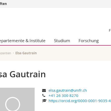
aften
Informationen 
k.
Studieninteressier
F
aftliche Fak.
Studierende
d Sozialwissenschaftliche Fak.
Medien
partemente & Institute
Studium
Forschung
Fak.
Forschende
ungs- und Bildungswissenschaften
Mitarbeitende
 Med. Fak.
Doktorierende
ozenten
Elsa Gautrain
sa Gautrain
elsa.gautrain@unifr.ch
+41 26 300 8270
https://orcid.org/0000-0001-9035-