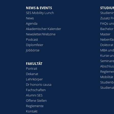
NEWS & EVENTS
STUDIU
SES Mobility Lunch
Studienin
News
Zusatz F
Agenda
FAQs und
Akademischer Kalender
Bachelor
Newsletter/Webzine
Master
Podcast
Nebenfä
Diplomfeier
Doktorat
Jobbörse
MBA und 
Kurse u
Seminare
FAKULTÄT
Abschlus
Portrait
Reglemen
Dekanat
Mobilität
Lehrkörper
Studienb
Dr honoris causa
Studiena
Fachschaften
Alumni SES
Offene Stellen
Reglemente
Kontakt