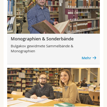
Math.-Nat. und Med. Fak.
Mitarbeitende
Webmail
Interfakultär
Doktorierende
Vorlesungsverzeichnis
MyUnifr
Monographien & Sonderbände
Bulgakov gewidmete Sammelbände &
Monographien
Mehr