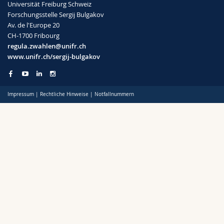
Universität Freiburg Schweiz
Forschungsstelle Sergij Bulgakov
Av. de l'Europe 20
CH-1700 Fribourg
regula.zwahlen@unifr.ch
www.unifr.ch/sergij-bulgakov
Impressum
|
Rechtliche Hinweise
|
Notfallnummern