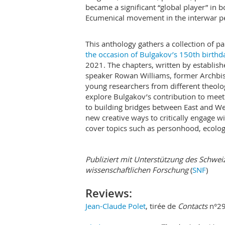
became a significant “global player” in 
Ecumenical movement in the interwar pe
This anthology gathers a collection of p
the occasion of Bulgakov’s 150th birthd
2021. The chapters, written by establish
speaker Rowan Williams, former Archbis
young researchers from different theologi
explore Bulgakov’s contribution to meet
to building bridges between East and Wes
new creative ways to critically engage w
cover topics such as personhood, ecology,
Publiziert mit Unterstützung des Schwei
wissenschaftlichen Forschung
(
SNF
)
Reviews:
Jean-Claude Polet
, tirée de
Contacts
n°29