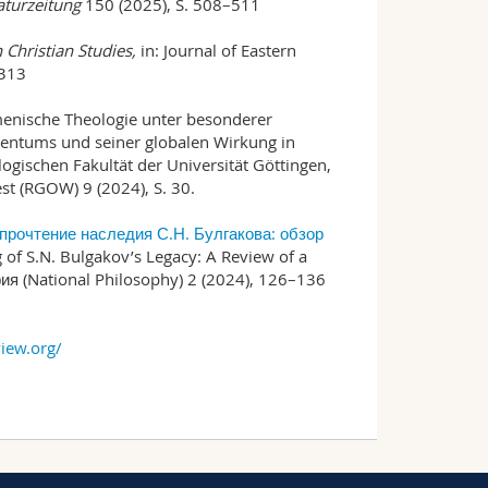
aturzeitung
150 (2025), S. 508–511
n Christian Studies,
in: Journal of Eastern
–313
menische Theologie unter besonderer
entums und seiner globalen Wirkung in
gischen Fakultät der Universität Göttingen,
est (RGOW) 9 (2024), S. 30.
прочтение наследия С.Н. Булгакова: обзор
of S.N. Bulgakov’s Legacy: A Review of a
я (National Philosophy) 2 (2024), 126–136
view.org/