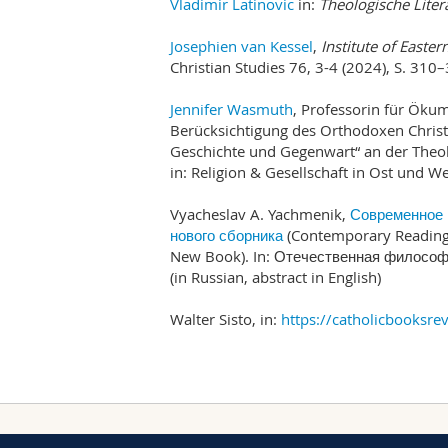
Vladimir Latinovic
in:
Theologische Liter
Josephien van Kessel
,
Institute of Easter
Christian Studies 76, 3-4 (2024), S. 310
Jennifer Wasmuth
, Professorin für Öku
Berücksichtigung des Orthodoxen Christ
Geschichte und Gegenwart“ an der Theolo
in: Religion & Gesellschaft in Ost und W
Vyacheslav A. Yachmenik,
Современное 
нового сборника
(Contemporary Reading 
New Book). In: Отечественная философи
(in Russian, abstract in English)
Walter Sisto, in:
https://catholicbooksre