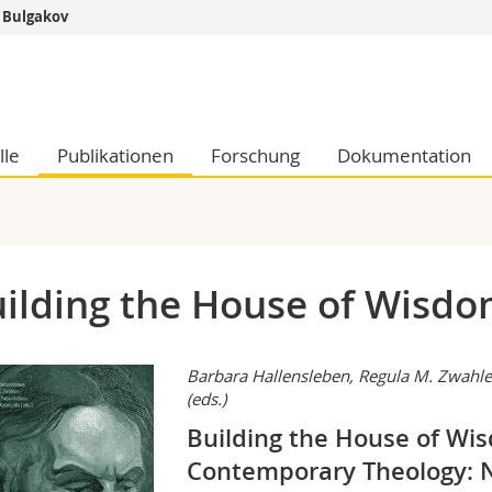
j Bulgakov
Informationen 
k.
Studieninteressier
aftliche Fak.
Studierende
lle
Publikationen
Forschung
Dokumentation
d Sozialwissenschaftliche Fak.
Medien
Fak.
Forschende
ungs- und Bildungswissenschaften
Mitarbeitende
 Med. Fak.
Doktorierende
ilding the House of Wisd
Barbara Hallensleben, Regula M. Zwahlen,
(eds.)
Building the House of Wis
Contemporary Theology: 