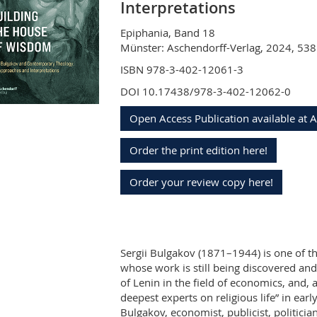
Interpretations
Epiphania, Band 18
Münster: Aschendorff-Verlag, 2024, 538 
ISBN 978-3-402-12061-3
DOI 10.17438/978-3-402-12062-0
Open Access Publication available at 
Order the print edition here!
Order your review copy here!
Sergii Bulgakov (1871–1944) is one of t
whose work is still being discovered and
of Lenin in the field of economics, and, 
deepest experts on religious life” in ear
Bulgakov, economist, publicist, politicia