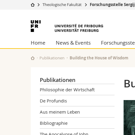
Theologische Fakultät
Forschungsstelle Sergi
Universität
Fakultäten
Universität
Studium
Theologische Fa
Freiburg
Campus
Rechtswissensch
Home
News & Events
Forschungsste
Forschung
Wirtschafts- un
Universität
Philosophische 
Weiterbildung
Fak. für Erzieh
Publikationen
Building the House of Wisdom
Math.-Nat. und
Interfakultär
Publikationen
Bu
Philosophie der Wirtschaft
De Profundis
Aus meinem Leben
Bibliographie
The Apocalypse of John