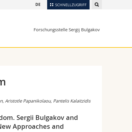
DE
SCHNELLZUGRIFF
für
Personenverzeichnis
Forschungsstelle Sergij Bulgakov
Ortsplan
te
Bibliotheken
Webmail
Vorlesungsverzeichnis
MyUnifr
om
 Aristotle Papanikolaou, Pantelis Kalaitzidis
dom. Sergii Bulgakov and
New Approaches and