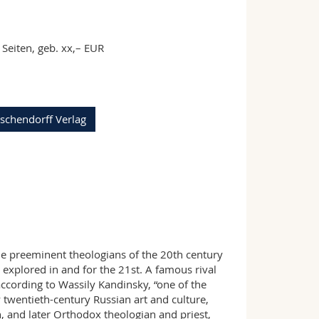
Seiten, geb. xx,– EUR
Aschendorff Verlag
he preeminent theologians of the 20th century
 explored in and for the 21st. A famous rival
according to Wassily Kandinsky, “one of the
ly twentieth-century Russian art and culture,
n, and later Orthodox theologian and priest,