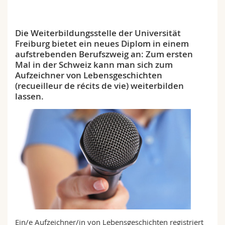
Math.-Nat. und Med. Fak.
Mitarbeitende
Webmail
Die Weiterbildungsstelle der Universität
Interfakultär
Doktorierende
Vorlesungsverzeichnis
Freiburg bietet ein neues Diplom in einem
aufstrebenden Berufszweig an: Zum ersten
MyUnifr
Mal in der Schweiz kann man sich zum
Aufzeichner von Lebensgeschichten
(recueilleur de récits de vie) weiterbilden
lassen.
Ein/e Aufzeichner/in von Lebensgeschichten registriert