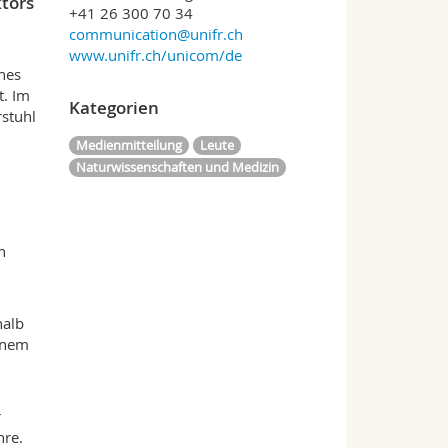
ktors
+41 26 300 70 34
communication@unifr.ch
www.unifr.ch/unicom/de
hes
t. Im
Kategorien
rstuhl
Medienmitteilung
Leute
Naturwissenschaften und Medizin
n
halb
einem
r
hre.