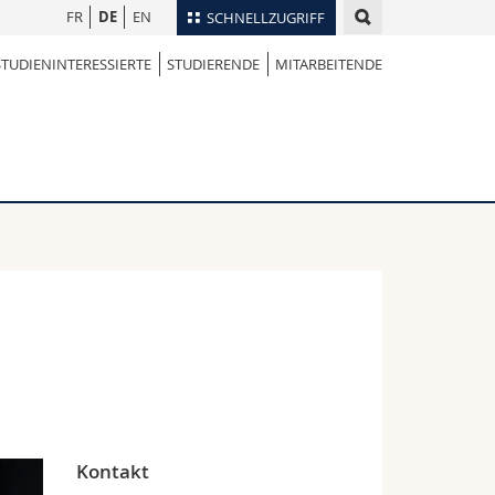
FR
DE
EN
SCHNELLZUGRIFF
STUDIENINTERESSIERTE
STUDIERENDE
MITARBEITENDE
für
Personenverzeichnis
Ortsplan
te
Bibliotheken
Webmail
Vorlesungsverzeichnis
MyUnifr
Kontakt