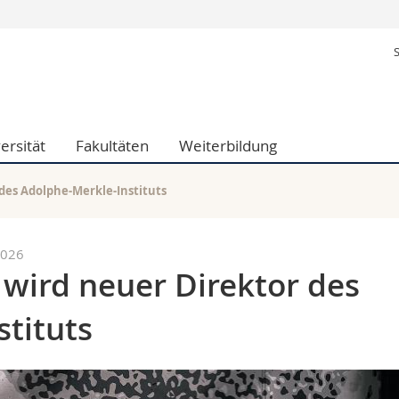
Informationen 
k.
Studieninteressier
aftliche Fak.
Studierende
d Sozialwissenschaftliche Fak.
Medien
ersität
Fakultäten
Weiterbildung
Fak.
Forschende
ungs- und Bildungswissenschaften
Mitarbeitende
 Med. Fak.
Doktorierende
des Adolphe-Merkle-Instituts
2026
 wird neuer Direktor des
tituts