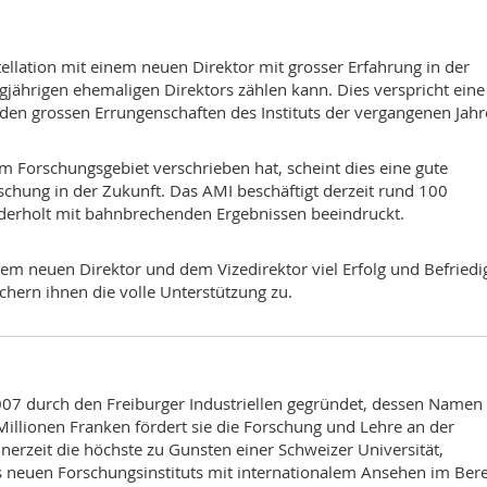
stellation mit einem neuen Direktor mit grosser Erfahrung in der
ngjährigen ehemaligen Direktors zählen kann. Dies verspricht eine
en grossen Errungenschaften des Instituts der vergangenen Jahr
inem Forschungsgebiet verschrieben hat, scheint dies eine gute
chung in der Zukunft. Das AMI beschäftigt derzeit rund 100
ederholt mit bahnbrechenden Ergebnissen beeindruckt.
em neuen Direktor und dem Vizedirektor viel Erfolg und Befried
hern ihnen die volle Unterstützung zu.
007 durch den Freiburger Industriellen gegründet, dessen Namen 
Millionen Franken fördert sie die Forschung und Lehre an der
inerzeit die höchste zu Gunsten einer Schweizer Universität,
 neuen Forschungsinstituts mit internationalem Ansehen im Ber