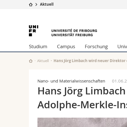
Aktuell
Universität
Fakultäten
University
Studium
Theologische Fa
Campus
Rechtswissensch
of
Forschung
Wirtschafts- un
Studium
Campus
Forschung
Univ
Universität
Philosophische 
Fribourg
Weiterbildung
Fak. für Erzieh
Math.-Nat. und
Aktuell
Hans Jörg Limbach wird neuer Direktor 
Interfakultär
Nano- und Materialwissenschaften
01.06.
Hans Jörg Limbach
Adolphe-Merkle-Ins