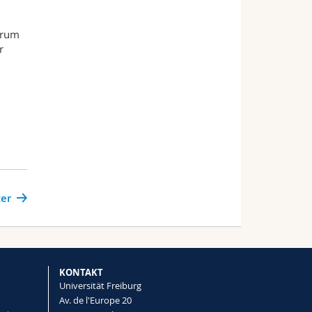
ntrum
r
er
KONTAKT
Universität Freiburg
Av. de l'Europe 20