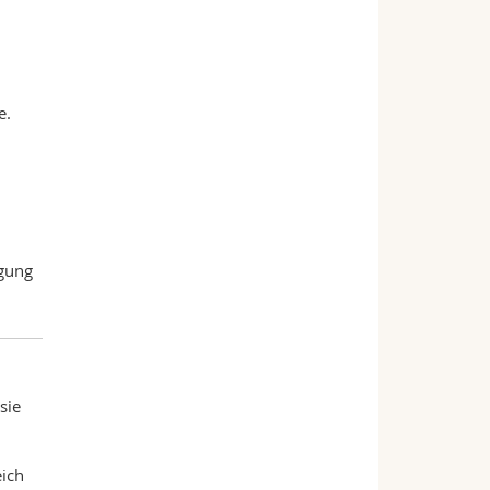
e.
igung
sie
eich