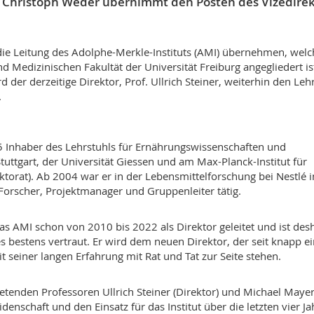
f. Christoph Weder übernimmt den Posten des Vizedire
die Leitung des Adolphe-Merkle-Instituts (AMI) übernehmen, welc
 Medizinischen Fakultät der Universität Freiburg angegliedert is
rd der derzeitige Direktor, Prof. Ullrich Steiner, weiterhin den Leh
.
25 Inhaber des Lehrstuhls für Ernährungswissenschaften und
Stuttgart, der Universität Giessen und am Max-Planck-Institut für
torat). Ab 2004 war er in der Lebensmittelforschung bei Nestlé i
Forscher, Projektmanager und Gruppenleiter tätig.
as AMI schon von 2010 bis 2022 als Direktor geleitet und ist des
es bestens vertraut. Er wird dem neuen Direktor, der seit knapp 
it seiner langen Erfahrung mit Rat und Tat zur Seite stehen.
retenden Professoren Ullrich Steiner (Direktor) und Michael Maye
eidenschaft und den Einsatz für das Institut über die letzten vier Ja