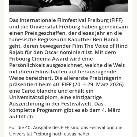
Math.-Nat. und Med. Fak.
Mitarbeitende
Webmail
Das Internationale Filmfestival Freiburg (FIFF)
Interfakultär
Doktorierende
Vorlesungsverzeichnis
und die Universität Freiburg haben gemeinsam
einen Preis geschaffen, der dieses Jahr an die
MyUnifr
tunesische Regisseurin Kaouther Ben Hania
geht, deren bewegender Film The Voice of Hind
Rajab für den Oscar nominiert ist. Mit dem
Fribourg Cinema Award wird eine
Persönlichkeit ausgezeichnet, welche die Welt
mit ihrem Filmschaffen auf herausragende
Weise bereichert. Die allererste Preisträgerin
präsentiert beim 40. FIFF (20. – 29. März 2026)
eine Carte blanche und erhält ein
Universitätsdiplom, eine einzigartige
Auszeichnung in der Festivalwelt. Das
komplette Programm gibt es ab dem 4. März
auf fiff.ch.
Für die 40. Ausgabe des FIFF sind das Festival und die
Universität Freiburg noch etwas näher