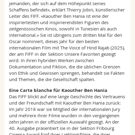
jemanden, der sich auf dem Höhepunkt seines
Schaffens befindet», erklärt Thierry Jobin, künstlerischer
Leiter des FIFF. «Kaouther Ben Hania ist eine der
inspiriertesten und inspirierendsten Figuren des
zeitgenössischen Kinos, sowohl in Tunesien als auch
international.» Sie ist übrigens zum dritten Mal für den
Oscar nominiert, dieses Jahr für den besten
internationalen Film mit The Voice of Hind Rajab (2025),
der am FIFF in der Sektion Unsere Favoriten gezeigt
wird. In ihren hybriden Werken zwischen
Dokumentation und Fiktion, die die üblichen Grenzen
von Ethik und Gewissen sprengen, behandelt sie Fakten
und Themen, die die Gesellschaft spalten.
Eine Carte blanche für Kaouther Ben Hania
Das FIFF blickt auf eine lange Geschichte des Vertrauens
und der Freundschaft mit Kaouther Ben Hania zurück:
Im Jahr 2018 war sie Mitglied der internationalen Jury
und mehrere ihrer Filme wurden in den vergangenen
zehn Jahren in der offiziellen Auswahl gezeigt. An der
40. Ausgabe präsentiert sie in der Sektion Fribourg
Cinema Award fünf ihrer Lieblingsfilme, die ihrer