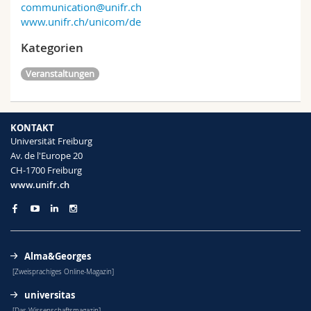
communication@unifr.ch
www.unifr.ch/unicom/de
Kategorien
Veranstaltungen
KONTAKT
Universität Freiburg
Av. de l'Europe 20
CH-1700 Freiburg
www.unifr.ch
Alma&Georges
[Zweisprachiges Online-Magazin]
universitas
[Das Wissenschaftsmagazin]