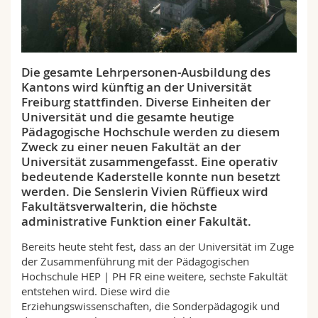
Math.-Nat. und Med. Fak.
Mitarbeitende
Webmail
Interfakultär
Doktorierende
Vorlesungsverzeichnis
Die gesamte Lehrpersonen-Ausbildung des
Kantons wird künftig an der Universität
MyUnifr
Freiburg stattfinden. Diverse Einheiten der
Universität und die gesamte heutige
Pädagogische Hochschule werden zu diesem
Zweck zu einer neuen Fakultät an der
Universität zusammengefasst. Eine operativ
bedeutende Kaderstelle konnte nun besetzt
werden. Die Senslerin Vivien Rüffieux wird
Fakultätsverwalterin, die höchste
administrative Funktion einer Fakultät.
Bereits heute steht fest, dass an der Universität im Zuge
der Zusammenführung mit der Pädagogischen
Hochschule HEP | PH FR eine weitere, sechste Fakultät
entstehen wird. Diese wird die
Erziehungswissenschaften, die Sonderpädagogik und