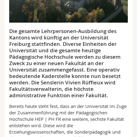
Math.-Nat. und Med. Fak.
Mitarbeitende
Webmail
Interfakultär
Doktorierende
Vorlesungsverzeichnis
Die gesamte Lehrpersonen-Ausbildung des
Kantons wird künftig an der Universität
MyUnifr
Freiburg stattfinden. Diverse Einheiten der
Universität und die gesamte heutige
Pädagogische Hochschule werden zu diesem
Zweck zu einer neuen Fakultät an der
Universität zusammengefasst. Eine operativ
bedeutende Kaderstelle konnte nun besetzt
werden. Die Senslerin Vivien Rüffieux wird
Fakultätsverwalterin, die höchste
administrative Funktion einer Fakultät.
Bereits heute steht fest, dass an der Universität im Zuge
der Zusammenführung mit der Pädagogischen
Hochschule HEP | PH FR eine weitere, sechste Fakultät
entstehen wird. Diese wird die
Erziehungswissenschaften, die Sonderpädagogik und