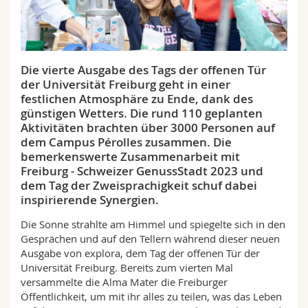
Math.-Nat. und Med. Fak.
Mitarbeitende
Webmail
Interfakultär
Doktorierende
Vorlesungsverzeichnis
Die vierte Ausgabe des Tags der offenen Tür
der Universität Freiburg geht in einer
MyUnifr
festlichen Atmosphäre zu Ende, dank des
günstigen Wetters. Die rund 110 geplanten
Aktivitäten brachten über 3000 Personen auf
dem Campus Pérolles zusammen. Die
bemerkenswerte Zusammenarbeit mit
Freiburg - Schweizer GenussStadt 2023 und
dem Tag der Zweisprachigkeit schuf dabei
inspirierende Synergien.
Die Sonne strahlte am Himmel und spiegelte sich in den
Gesprächen und auf den Tellern während dieser neuen
Ausgabe von explora, dem Tag der offenen Tür der
Universität Freiburg. Bereits zum vierten Mal
versammelte die Alma Mater die Freiburger
Öffentlichkeit, um mit ihr alles zu teilen, was das Leben