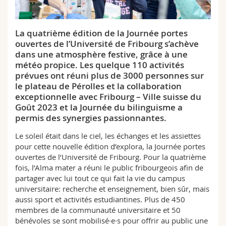
Sciences et médecine
Collaborateurs
Webmail
La quatrième édition de la Journée portes
Interfacultaire
Doctorants
Programme des cours
ouvertes de l’Université de Fribourg s’achève
dans une atmosphère festive, grâce à une
MyUnifr
météo propice. Les quelque 110 activités
prévues ont réuni plus de 3000 personnes sur
le plateau de Pérolles et la collaboration
exceptionnelle avec Fribourg – Ville suisse du
Goût 2023 et la Journée du bilinguisme a
permis des synergies passionnantes.
Le soleil était dans le ciel, les échanges et les assiettes
pour cette nouvelle édition d’explora, la Journée portes
ouvertes de l’Université de Fribourg. Pour la quatrième
fois, l’Alma mater a réuni le public fribourgeois afin de
partager avec lui tout ce qui fait la vie du campus
universitaire: recherche et enseignement, bien sûr, mais
aussi sport et activités estudiantines. Plus de 450
membres de la communauté universitaire et 50
bénévoles se sont mobilisé·e·s pour offrir au public une