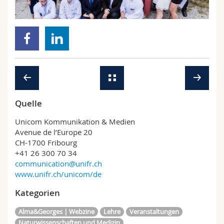
Math.-Nat. und Med. Fak.
Mitarbeitende
Webmail
Interfakultär
Doktorierende
Vorlesungsverzeichnis
MyUnifr
Quelle
Unicom Kommunikation & Medien
Avenue de l’Europe 20
CH-1700 Fribourg
+41 26 300 70 34
communication@unifr.ch
www.unifr.ch/unicom/de
Kategorien
Alma&Georges | Webzine
Lehre
Veranstaltungen
Naturwissenschaften und Medizin