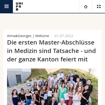
Aktuell
Universität
Fakultäten
Studium
Alma&Georges | Webzine
01.07.2022
Die ersten Master-Abschlüsse
Informationen für
Campus
Theologische Fak.
in Medizin sind Tatsache - und
Forschung
der ganze Kanton feiert mit
Ressourcen
Rechtswissenschaftliche Fak.
Studieninteressierte
Universität
Wirtschafts- und Sozialwissenschaftliche Fak.
Studierende
Personenverzeichnis
Weiterbildung
Philosophische Fak.
Medien
Ortsplan
Fak. für Erziehungs- und Bildungswissenschaften
Forschende
Bibliotheken