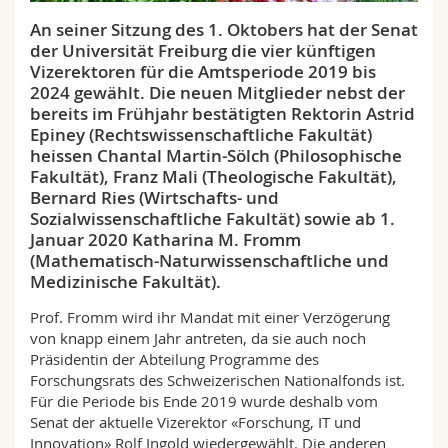
Math.-Nat. und Med. Fak.
Mitarbeitende
Webmail
An seiner Sitzung des 1. Oktobers hat der Senat
der Universität Freiburg die vier künftigen
Interfakultär
Doktorierende
Vorlesungsverzeichnis
Vizerektoren für die Amtsperiode 2019 bis
2024 gewählt. Die neuen Mitglieder nebst der
bereits im Frühjahr bestätigten Rektorin Astrid
MyUnifr
Epiney (Rechtswissenschaftliche Fakultät)
heissen Chantal Martin-Sölch (Philosophische
Fakultät), Franz Mali (Theologische Fakultät),
Bernard Ries (Wirtschafts- und
Sozialwissenschaftliche Fakultät) sowie ab 1.
Januar 2020 Katharina M. Fromm
(Mathematisch-Naturwissenschaftliche und
Medizinische Fakultät).
Prof. Fromm wird ihr Mandat mit einer Verzögerung
von knapp einem Jahr antreten, da sie auch noch
Präsidentin der Abteilung Programme des
Forschungsrats des Schweizerischen Nationalfonds ist.
Für die Periode bis Ende 2019 wurde deshalb vom
Senat der aktuelle Vizerektor «Forschung, IT und
Innovation» Rolf Ingold wiedergewählt. Die anderen