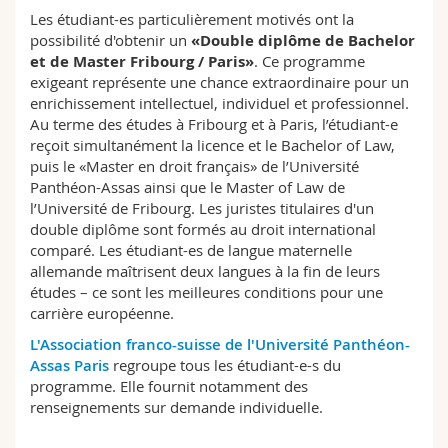
Sciences et médecine
Collaborateurs
Webmail
Les étudiant-es particulièrement motivés ont la
possibilité d'obtenir un
«Double diplôme de Bachelor
et de Master Fribourg / Paris»
. Ce programme
Interfacultaire
Doctorants
Programme des cours
exigeant représente une chance extraordinaire pour un
enrichissement intellectuel, individuel et professionnel.
MyUnifr
Au terme des études à Fribourg et à Paris, l’étudiant-e
reçoit simultanément la licence et le Bachelor of Law,
puis le «Master en droit français» de l’Université
Panthéon-Assas ainsi que le Master of Law de
l’Université de Fribourg. Les juristes titulaires d'un
double diplôme sont formés au droit international
comparé. Les étudiant-es de langue maternelle
allemande maîtrisent deux langues à la fin de leurs
études – ce sont les meilleures conditions pour une
carrière européenne.
L'Association franco-suisse de l'Université Panthéon-
Assas Paris
regroupe tous les étudiant-e-s du
programme. Elle fournit notamment des
renseignements sur demande individuelle.