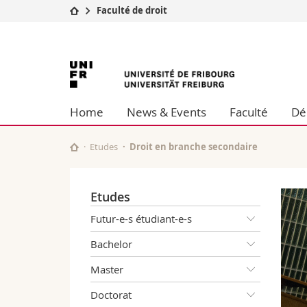
Faculté de droit
Université
Facultés
Université
Etudes
Théologie
Campus
Droit
de
Recherche
Sciences é
Home
News & Events
Faculté
Dé
Université
Lettres et
Fribourg
Formation continue
Sciences de
Sciences e
Etudes
Droit en branche secondaire
Interfacult
Etudes
Futur-e-s étudiant-e-s
Bachelor
Master
Doctorat