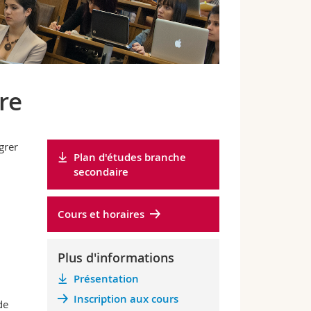
re
grer
Plan d'études branche
.
secondaire
Cours et horaires
Plus d'informations
Présentation
Inscription aux cours
de