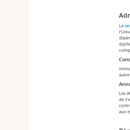
Adm
Le
se
l'Uni
d'adm
diplô
compé
Cond
Immat
autre
Ann
Les é
de s’
contr
aux 