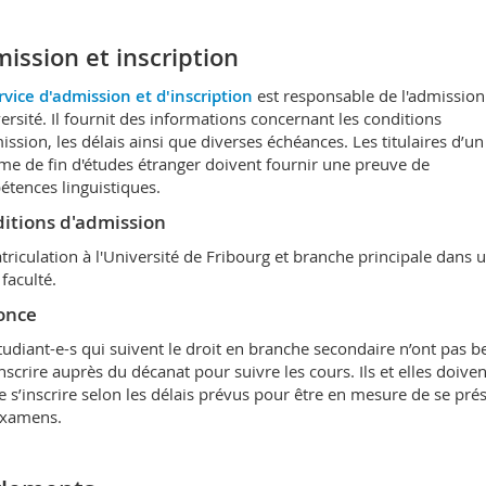
ission et inscription
rvice d'admission et d'inscription
est responsable de l'admission
versité. Il fournit des informations concernant les conditions
ission, les délais ainsi que diverses échéances. Les titulaires d’un
me de fin d'études étranger doivent fournir une preuve de
tences linguistiques.
itions d'admission
riculation à l'Université de Fribourg et branche principale dans 
 faculté.
once
tudiant-e-s qui suivent le droit en branche secondaire n’ont pas b
inscrire auprès du décanat pour suivre les cours. Ils et elles doiven
e s’inscrire selon les délais prévus pour être en mesure de se pré
examens.