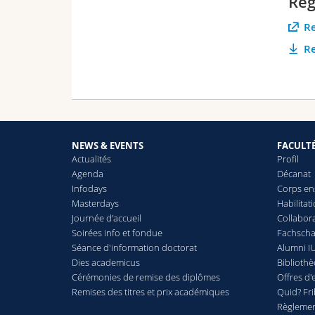
Règ
Re
Re
NEWS & EVENTS
FACULT
Actualités
Profil
Agenda
Décanat
Infodays
Corps en
Masterdays
Habilitat
Journée d'accueil
Collabora
Soirées info et fondue
Fachschaf
Séance d'information doctorat
Alumni IU
Dies academicus
Biblioth
Cérémonies de remise des diplômes
Offres d'
Remises des titres et prix académiques
Quid? Fr
Règlement