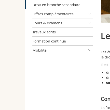
Droit en branche secondaire
Offres complémentaires
Cours & examens
Travaux écrits
Le
Formation continue
Mobilité
Les é
le dr
Il es
dr
dr
so
Com
La fa