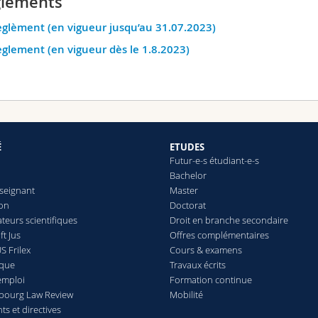
lements
glèment (en vigueur jusqu’au 31.07.2023)
glement (en vigueur dès le 1.8.2023)
É
ETUDES
Futur-e-s étudiant-e-s
Bachelor
seignant
Master
ion
Doctorat
teurs scientifiques
Droit en branche secondaire
t Jus
Offres complémentaires
S Frilex
Cours & examens
èque
Travaux écrits
emploi
Formation continue
ibourg Law Review
Mobilité
s et directives