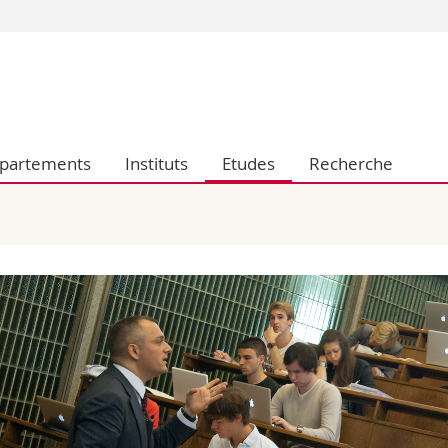
Vous êtes
Futurs étudia
Etudiants
conomiques et sociales et management
Médias
partements
Instituts
Etudes
Recherche
 sciences humaines
Chercheurs
 l'éducation et de la formation
Collaborateu
t médecine
Doctorants
aire