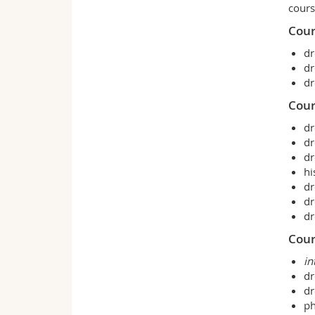
cours
Cour
dr
dr
dr
Cour
dr
dr
dr
hi
dr
dr
dr
Cour
in
dr
dr
ph