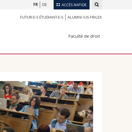
FR
DE
ACCÈS RAPIDE
FUTUR-E-S ÉTUDIANT-E-S
ALUMNI IUS FRILEX
Annuaire du personnel
Plan d'accès
nts
Faculté de droit
Bibliothèques
Webmail
rs
Programme des cours
MyUnifr