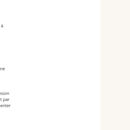
 à
une
esoin
t par
senter