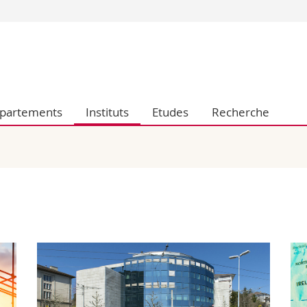
Vous êtes
Futurs étudia
Etudiants
conomiques et sociales et management
Médias
partements
Instituts
Etudes
Recherche
 sciences humaines
Chercheurs
 l'éducation et de la formation
Collaborateu
t médecine
Doctorants
aire