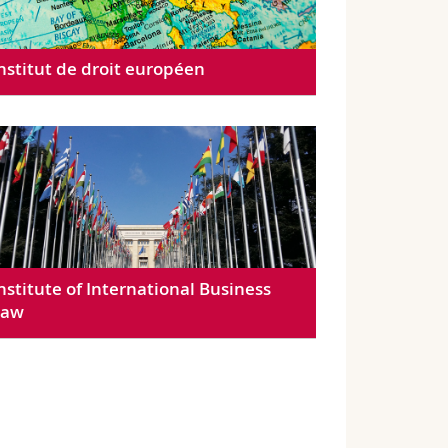
nstitut de droit européen
nstitute of International Business
Law