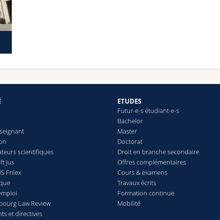
É
ETUDES
Futur-e-s étudiant-e-s
Bachelor
seignant
Master
ion
Doctorat
teurs scientifiques
Droit en branche secondaire
t Jus
Offres complémentaires
S Frilex
Cours & examens
èque
Travaux écrits
emploi
Formation continue
ibourg Law Review
Mobilité
s et directives