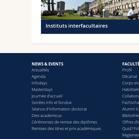
Instituts interfacultaires
NEWS & EVENTS
FACULT
Actualités
Profil
Agenda
Décanat
Infodays
Corps en
Masterdays
Habilitat
Journée d'accueil
Collabora
Soirées info et fondue
Fachschaf
Séance d'information doctorat
Alumni IU
Dies academicus
Biblioth
Cérémonies de remise des diplômes
Offres d'
Remises des titres et prix académiques
Quid? Fr
Règlement