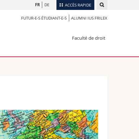
FR
DE
ACCÈS RAPIDE
FUTUR-E-S ÉTUDIANT-E-S
ALUMNI IUS FRILEX
Annuaire du personnel
Plan d'accès
nts
Faculté de droit
Bibliothèques
Webmail
rs
Programme des cours
MyUnifr