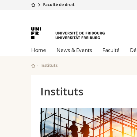
Faculté de droit
Université
Facultés
Université
Etudes
Théologie
Campus
Droit
de
Recherche
Sciences é
Home
News & Events
Faculté
Dé
Université
Lettres et
Fribourg
Formation continue
Sciences de
Sciences e
Instituts
Interfacult
Instituts