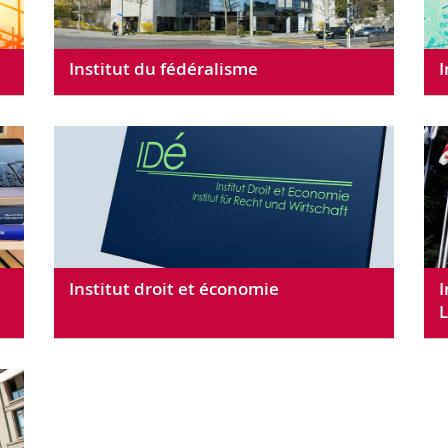
Institut du fédéralisme
I
Institut droit et économie
I