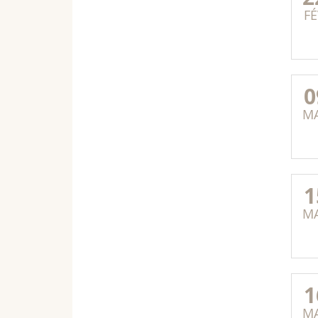
FÉ
0
M
1
M
1
M