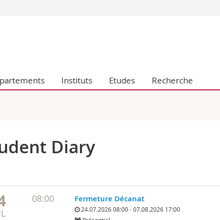
Vous êtes
Futurs étudia
Etudiants
conomiques et sociales et management
Médias
partements
Instituts
Etudes
Recherche
 sciences humaines
Chercheurs
 l'éducation et de la formation
Collaborateu
t médecine
Doctorants
aire
udent Diary
4
08:00
Fermeture Décanat
24.07.2026 08:00 - 07.08.2026 17:00
IL