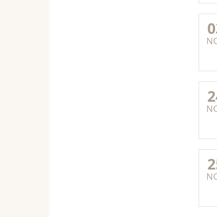
0
N
2
N
2
N