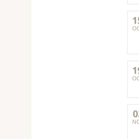
1
O
1
O
0
N