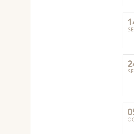
1
SE
2
SE
0
O