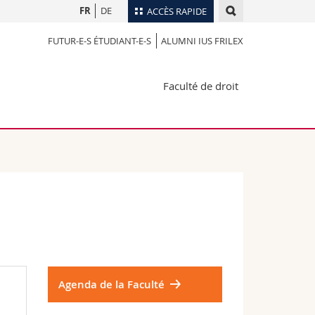
FR
DE
ACCÈS RAPIDE
FUTUR-E-S ÉTUDIANT-E-S
ALUMNI IUS FRILEX
Annuaire du personnel
Plan d'accès
nts
Faculté de droit
Bibliothèques
Webmail
rs
Programme des cours
MyUnifr
Agenda de la Faculté