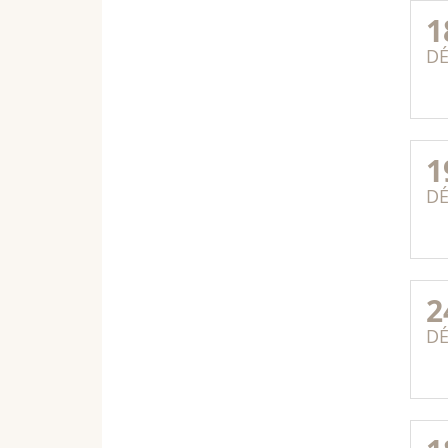
1
D
1
D
2
D