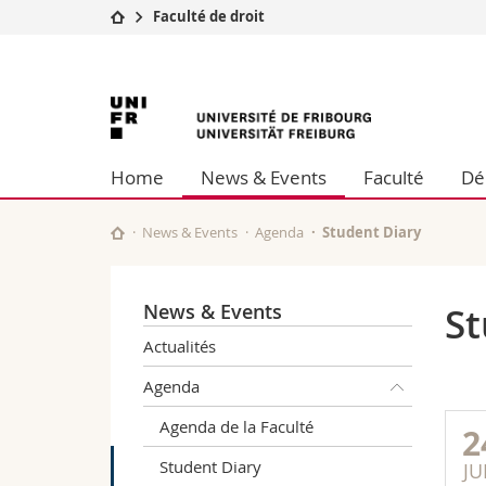
Faculté de droit
Université
Facultés
Université
Etudes
Théologie
Campus
Droit
de
Recherche
Sciences é
Home
News & Events
Faculté
Dé
Université
Lettres et
Fribourg
Formation continue
Sciences de
Sciences e
News & Events
Agenda
Student Diary
Interfacult
News & Events
St
Actualités
Agenda
Agenda de la Faculté
2
Student Diary
JU