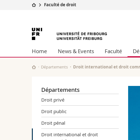
Faculté de droit
Université
Facultés
Université
Etudes
Théologie
Campus
Droit
de
Recherche
Sciences é
Home
News & Events
Faculté
Dé
Université
Lettres et
Fribourg
Formation continue
Sciences de
Sciences e
Départements
Droit international et droit com
Interfacult
Départements
Droit privé
Droit public
Droit pénal
Droit international et droit