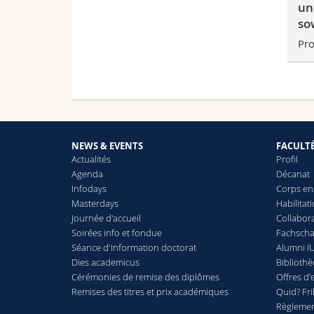
un
so
Pro
NEWS & EVENTS
FACULT
Actualités
Profil
Agenda
Décanat
Infodays
Corps en
Masterdays
Habilitat
Journée d'accueil
Collabora
Soirées info et fondue
Fachschaf
Séance d'information doctorat
Alumni IU
Dies academicus
Biblioth
Cérémonies de remise des diplômes
Offres d'
Remises des titres et prix académiques
Quid? Fr
Règlement