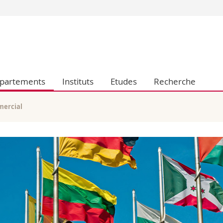
Vous êtes
Futurs étudia
Etudiants
conomiques et sociales et management
Médias
partements
Instituts
Etudes
Recherche
 sciences humaines
Chercheurs
 l'éducation et de la formation
Collaborateu
t médecine
Doctorants
mercial
aire