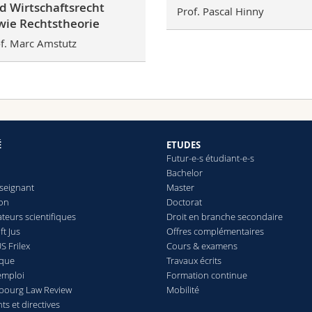
d Wirtschaftsrecht
Prof. Pascal Hinny
wie Rechtstheorie
f. Marc Amstutz
É
ETUDES
Futur-e-s étudiant-e-s
Bachelor
seignant
Master
ion
Doctorat
teurs scientifiques
Droit en branche secondaire
t Jus
Offres complémentaires
S Frilex
Cours & examens
èque
Travaux écrits
emploi
Formation continue
ibourg Law Review
Mobilité
s et directives