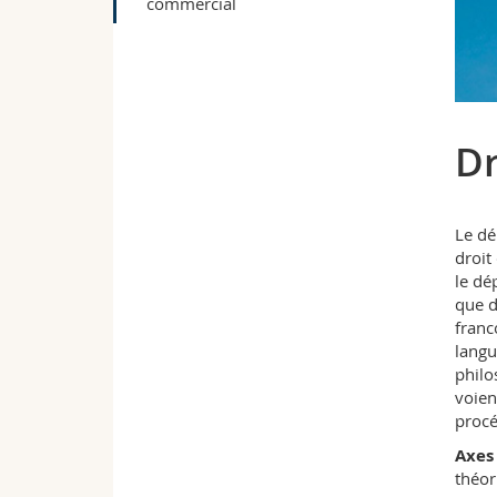
commercial
Dr
Le dé
droit
le dé
que d
franc
langu
philo
voien
procé
Axes 
théor