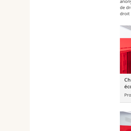
anony
de dr
droit
Ch
éc
Pro