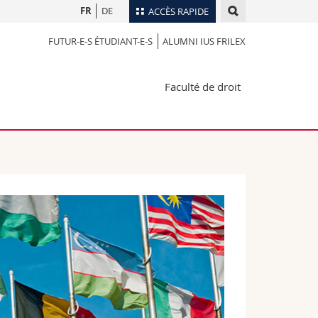
FR
DE
ACCÈS RAPIDE
FUTUR-E-S ÉTUDIANT-E-S
ALUMNI IUS FRILEX
Annuaire du personnel
Plan d'accès
nts
Faculté de droit
Bibliothèques
Webmail
rs
Programme des cours
MyUnifr