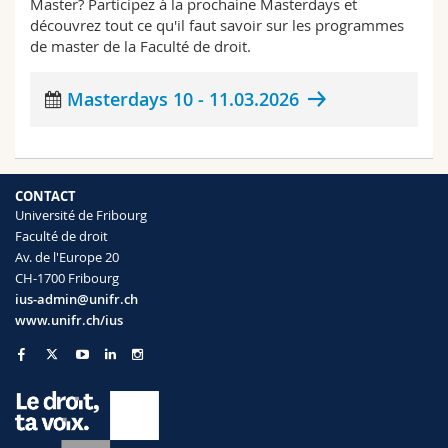
Master? Participez à la prochaine Masterdays et
Sciences et médecine
Collaborateurs
Webmail
découvrez tout ce qu'il faut savoir sur les programmes
de master de la Faculté de droit.
Interfacultaire
Doctorants
Programme des cours
Masterdays 10 - 11.03.2026
MyUnifr
CONTACT
Université de Fribourg
Faculté de droit
Av. de l'Europe 20
CH-1700 Fribourg
ius-admin@unifr.ch
www.unifr.ch/ius