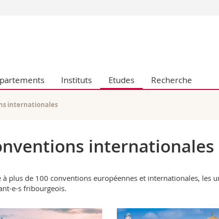
Vous êtes
Futurs étudia
Etudiants
conomiques et sociales et management
Médias
partements
Instituts
Etudes
Recherche
 sciences humaines
Chercheurs
 l'éducation et de la formation
Collaborateu
t médecine
Doctorants
s internationales
aire
nventions internationales
 à plus de 100 conventions européennes et internationales, les u
ant-e-s fribourgeois.