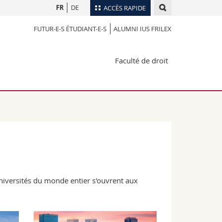
FR
DE
ACCÈS RAPIDE
FUTUR-E-S ÉTUDIANT-E-S
ALUMNI IUS FRILEX
Annuaire du personnel
Plan d'accès
nts
Faculté de droit
Bibliothèques
Webmail
rs
Programme des cours
MyUnifr
niversités du monde entier s'ouvrent aux