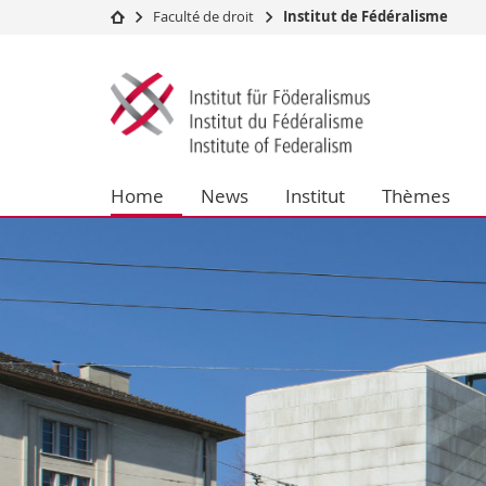
Faculté de droit
Institut de Fédéralisme
Université
Facultés
Institut
Etudes
Théologie
du
Campus
Droit
Recherche
Sciences é
fédéralisme
Université
Lettres et
Home
News
Institut
Thèmes
Formation continue
Sciences de
Sciences e
Interfacult