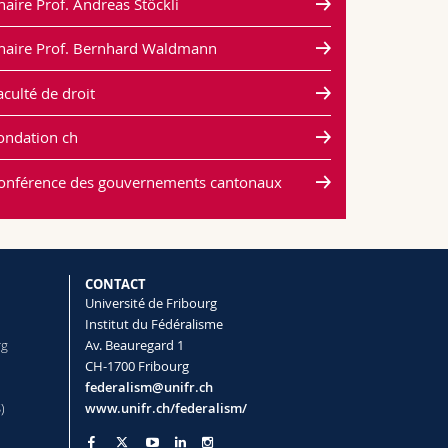
haire Prof. Andreas Stöckli
haire Prof. Bernhard Waldmann
aculté de droit
ondation ch
onférence des gouvernements cantonaux
CONTACT
Université de Fribourg
Institut du Fédéralisme
rg
Av. Beauregard 1
CH-1700 Fribourg
federalism@unifr.ch
)
www.unifr.ch/federalism/