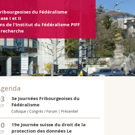
Fribourgeoises du Fédéralisme
se I et II
ns de l'Institut du Fédéralisme PIFF
e recherche
Agenda
03
3e Journées Fribourgeoises du
UERSCHEINUNG
Fédéralisme
EP
Staatsor
Colloque / Congrès / Forum | Présentiel
In diesen Tag
10
zum Staatsor
19e Journée suisse du droit de la
Belser, Ber
protection des données Le
EP