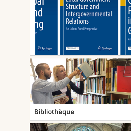
eralismus in
ugurée le 16
s la tour de
 Berne. Ce
Bibliothèque