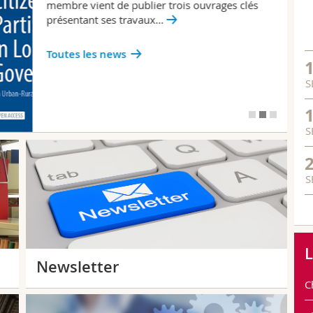
membre vient de publier trois ouvrages clés
présentant ses travaux…
Toutes les news
S
S
S
L
Newsletter
C