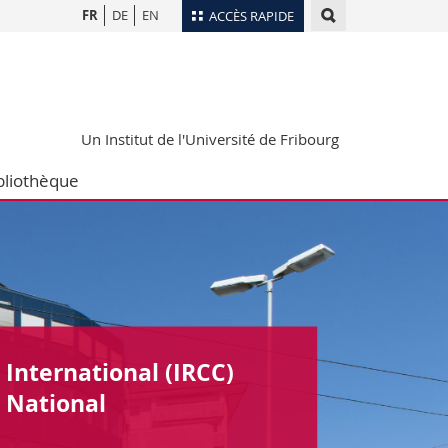
FR
DE
EN
ACCÈS RAPIDE
Annuaire du personnel
Plan d'accès
nts
Bibliothèques
Un Institut de l'Université de Fribourg
Webmail
bliothèque
rs
Programme des cours
MyUnifr
 International
(IRCC)
 National