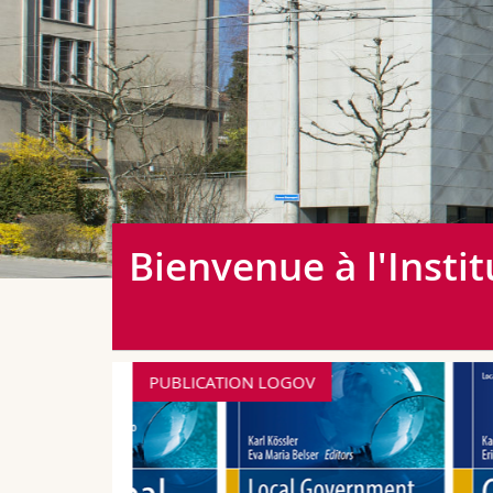
Bienvenue à l'Insti
PUBLICATION LOGOV
d
 der
Polit-