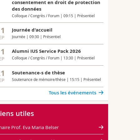
erschienen. D
consentement en droit de protection
aufbereitet
des données
Colloque / Congrès / Forum | 09:15 | Présentiel
Toutes les n
11
Journée d'accueil
EP
Journée | 09:30 | Présentiel
11
Alumni IUS Service Pack 2026
EP
Colloque / Congrès / Forum | 13:30 | Présentiel
21
Soutenance-s de thèse
EP
Soutenance de mémoire/thèse | 15:15 | Présentiel
Tous les événements
iens utiles
haire Prof. Eva Maria Belser