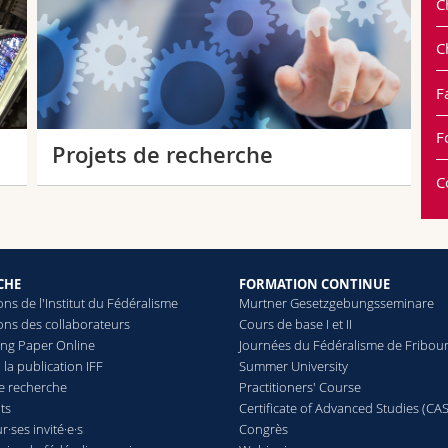
C
C
F
F
Projets de recherche
C
CHE
FORMATION CONTINUE
ons de l'Institut du Fédéralisme
Murtner Gesetzgebungsseminare
ons des collaborateurs
Cours de base I et II
ing Paper Online
Journées du Fédéralisme de Fribou
 la publication IFF
Summer University
de recherche
Practitioners' Course
ts
Certificate of Advanced Studies (CAS
·ses invité·e·s
Congrès