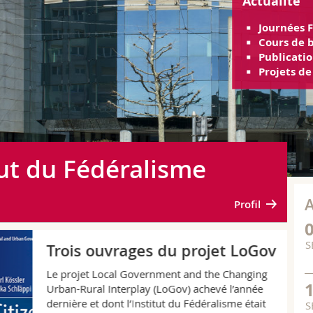
Actualité
Journées 
Cours de ba
Publicatio
Projets d
tut du Fédéralisme
Profil
NE
S
Trois ouvrages du projet LoGov
Le projet Local Government and the Changing
Urban-Rural Interplay (LoGov) achevé l’année
dernière et dont l’Institut du Fédéralisme était
S